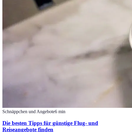
Schnäppchen und Angebote
6
min
Die besten Tipps für günstige Flug- und
Reiseangebote finden