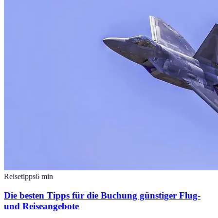
Reisetipps
6
min
Die besten Tipps für die Buchung günstiger Flug-
und Reiseangebote