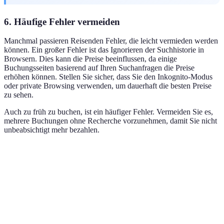
6. Häufige Fehler vermeiden
Manchmal passieren Reisenden Fehler, die leicht vermieden werden
können. Ein großer Fehler ist das Ignorieren der Suchhistorie in
Browsern. Dies kann die Preise beeinflussen, da einige
Buchungsseiten basierend auf Ihren Suchanfragen die Preise
erhöhen können. Stellen Sie sicher, dass Sie den Inkognito-Modus
oder private Browsing verwenden, um dauerhaft die besten Preise
zu sehen.
Auch zu früh zu buchen, ist ein häufiger Fehler. Vermeiden Sie es,
mehrere Buchungen ohne Recherche vorzunehmen, damit Sie nicht
unbeabsichtigt mehr bezahlen.
Fehler
Auswirkung
Vermeidung
Beispiel
Zu früh
Vergleichen,
Bereits beim 1
Höherer Preis
buchen
abwarten
Monat
Verwendung
Nutzen der
Immer offen f