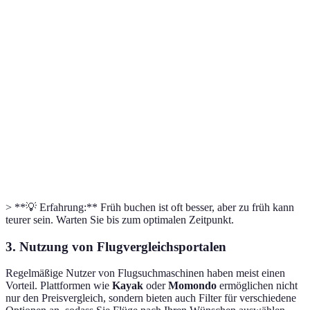
Zeitraum
Preisniveau
Werbung
Verfügbarkeit
1-2 Monate
Gute Rabatte
Moderat
Hoch
vorher
vorhanden
2-3 Monate
Viele Punkte
Niedrig
Mäßig
vorher
für Rabatte
1 Monat
Wenige
Hoch
Niedrig
vorher
Rabatte
> **💡 Erfahrung:** Früh buchen ist oft besser, aber zu früh kann
teurer sein. Warten Sie bis zum optimalen Zeitpunkt.
3. Nutzung von Flugvergleichsportalen
Regelmäßige Nutzer von Flugsuchmaschinen haben meist einen
Vorteil. Plattformen wie
Kayak
oder
Momondo
ermöglichen nicht
nur den Preisvergleich, sondern bieten auch Filter für verschiedene