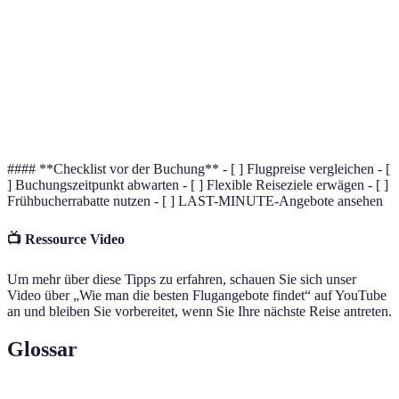
des normalen
Preissteigerung
Inkognito-
Preiserhöhung
Browsers
Funktion
Bei
Angebote
Mangelnder
verschiedenen
Höherer Preis
unentdeckt
Preisvergleich
Plattformen
lassen
suchen
#### **Checklist vor der Buchung** - [ ] Flugpreise vergleichen - [
] Buchungszeitpunkt abwarten - [ ] Flexible Reiseziele erwägen - [ ]
Frühbucherrabatte nutzen - [ ] LAST-MINUTE-Angebote ansehen
📺 Ressource Video
Um mehr über diese Tipps zu erfahren, schauen Sie sich unser
Video über „Wie man die besten Flugangebote findet“ auf YouTube
an und bleiben Sie vorbereitet, wenn Sie Ihre nächste Reise antreten.
Glossar