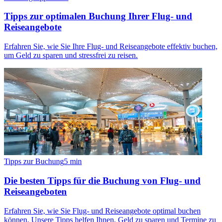
Tipps zur optimalen Buchung Ihrer Flug- und
Reiseangebote
Erfahren Sie, wie Sie Ihre Flug- und Reiseangebote effektiv buchen,
um Geld zu sparen und stressfrei zu reisen.
Tipps zur Buchung
5
min
Die besten Tipps für die Buchung von Flug- und
Reiseangeboten
Erfahren Sie, wie Sie Flug- und Reiseangebote optimal buchen
können. Unsere Tipps helfen Ihnen, Geld zu sparen und Termine zu