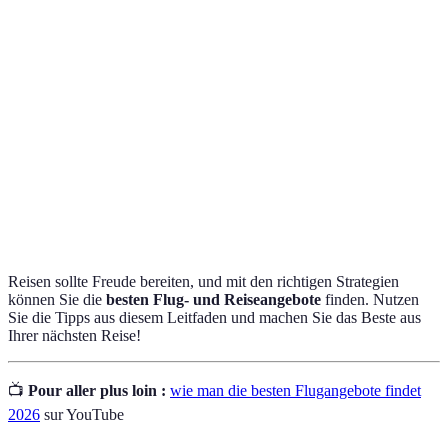
Terme
Beschreibung
Plattformen, die dabei helfen, Flugpreise zu
Flugsuchmaschine
vergleichen.
Preisermäßigungen für vorzeitige
Frühbucherrabatt
Buchungen.
Last-Minute-
Günstige Preise für Flüge, die kurz vor dem
Angebote
Abflugdatum angeboten werden.
Reisen sollte Freude bereiten, und mit den richtigen Strategien
können Sie die
besten Flug- und Reiseangebote
finden. Nutzen
Sie die Tipps aus diesem Leitfaden und machen Sie das Beste aus
Ihrer nächsten Reise!
📺
Pour aller plus loin :
wie man die besten Flugangebote findet
2026
sur YouTube