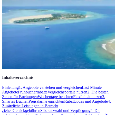
Inhaltsverzeichnis
Einleitung
1. Angebote verstehen und vergleichen
Last-Minute-
Angebote
Frühbucherrabatte
Vergleichsportale nutzen
2. Die besten
Zeiten für Buchungen
Wochentage beachten
Flexibilität nutzen
3.
Smartes Buchen
Preisalarme einrichten
Rabattcodes und Angebote
4.
Zusätzliche Leistungen in Betracht
ziehen
Gepäckgebühren
Sitzplatzwahl und Verpflegung
5. Die