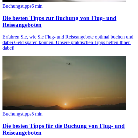
Buchungstipps
6
min
Die besten Tipps zur Buchung von Flug- und
Reiseangeboten
Erfahren Sie, wie Sie Flug- und Reiseangebote optimal buchen und
dabei Geld sparen können. Unsere praktischen Tipps helfen Ihnen
dabei!
Buchungstipps
5
min
Die besten Tipps für die Buchung von Flug- und
Reiseangeboten