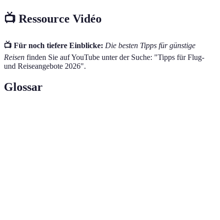
📺 Ressource Vidéo
📺 Für noch tiefere Einblicke:
Die besten Tipps für günstige
Reisen
finden Sie auf YouTube unter der Suche: "Tipps für Flug-
und Reiseangebote 2026".
Glossar
Terme
Defnition
Die Kosten für Flugtickets, die je nach Saison,
Flugpreise
Nachfrage und Buchungszeitpunkt variieren.
Eine Reiseform, bei der Flug, Hotel und oft auch
Pauschalreise
Verpflegung und Aktivitäten in einem Paket
verkauft werden.
Angebote, die kurz vor Abflug verfügbar sind und