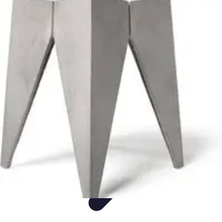
Flug und Reiseangebote
Reisebuchung
Reisevorbereitung
Reiseideen
Vergleiche
Reiseangebote
Flug und Reiseangebote