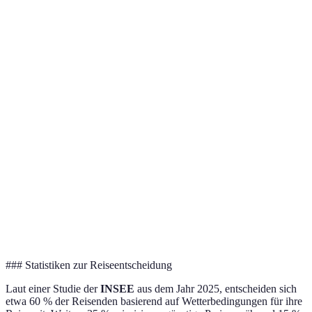
März
Bali
Juli-August
Januar-März
April-Juni
Dezember-
September-
Sydney
Mai-August
Februar
November
September-
Japan
März-Mai
Juni-August
November
### Statistiken zur Reiseentscheidung
Laut einer Studie der
INSEE
aus dem Jahr 2025, entscheiden sich
etwa 60 % der Reisenden basierend auf Wetterbedingungen für ihre