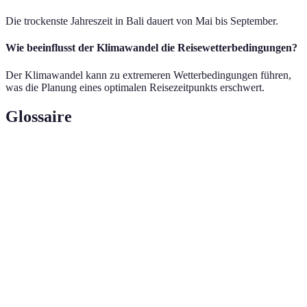
Die trockenste Jahreszeit in Bali dauert von Mai bis September.
Wie beeinflusst der Klimawandel die Reisewetterbedingungen?
Der Klimawandel kann zu extremeren Wetterbedingungen führen,
was die Planung eines optimalen Reisezeitpunkts erschwert.
Glossaire
Terme
Définition
Zeitraum, in dem eine Destination am meisten
Hauptsaison
besucht wird, oft mit bestem Wetter.
Weniger frequentierter Reisezeitraum mit
Nebensaison
oftmals günstigeren Preisen.
Zeiten zwischen Haupt- und Nebensaison, oft
Übergangssaison
mit angenehmem Wetter und weniger