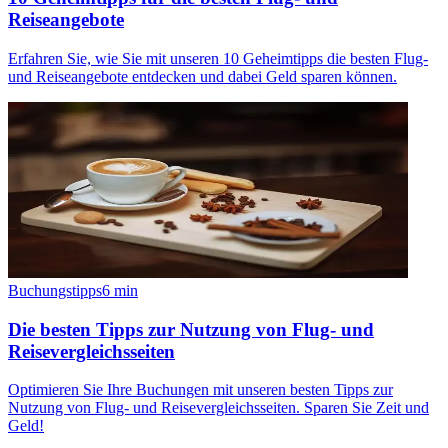
Reiseangebote
Erfahren Sie, wie Sie mit unseren 10 Geheimtipps die besten Flug-
und Reiseangebote entdecken und dabei Geld sparen können.
Buchungstipps
6
min
Die besten Tipps zur Nutzung von Flug- und
Reisevergleichsseiten
Optimieren Sie Ihre Buchungen mit unseren besten Tipps zur
Nutzung von Flug- und Reisevergleichsseiten. Sparen Sie Zeit und
Geld!