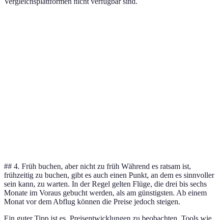
Vergleichsplattformen nicht verfügbar sind.
Plattform
Vorteile
Nachteile
Preisvergleich
Viele
Manchmal
Expedia
Ja
Filteroptionen
höhere Preise
Umfassender
Kein direkter
Kayak
Ja
Preisvergleich
Buchungslink
Keine
Airline-
Exklusive
umfassende
Nein
Website
Angebote
Vergleichbarkeit
## 4. Früh buchen, aber nicht zu früh Während es ratsam ist,
frühzeitig zu buchen, gibt es auch einen Punkt, an dem es sinnvoller
sein kann, zu warten. In der Regel gelten Flüge, die drei bis sechs
Monate im Voraus gebucht werden, als am günstigsten. Ab einem
Monat vor dem Abflug können die Preise jedoch steigen.
Ein guter Tipp ist es, Preisentwicklungen zu beobachten. Tools wie