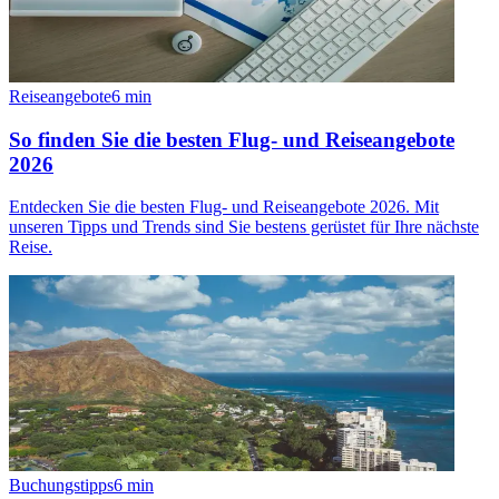
Reiseangebote
6
min
So finden Sie die besten Flug- und Reiseangebote
2026
Entdecken Sie die besten Flug- und Reiseangebote 2026. Mit
unseren Tipps und Trends sind Sie bestens gerüstet für Ihre nächste
Reise.
Buchungstipps
6
min