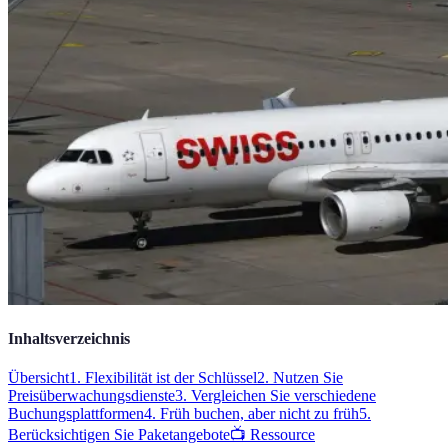
Inhaltsverzeichnis
Übersicht
1. Flexibilität ist der Schlüssel
2. Nutzen Sie
Preisüberwachungsdienste
3. Vergleichen Sie verschiedene
Buchungsplattformen
4. Früh buchen, aber nicht zu früh
5.
Berücksichtigen Sie Paketangebote
📺 Ressource