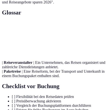
und Reiseangebote sparen 2026".
Glossar
Terme
Definition
Ein Unternehmen, das Passagier- oder
Fluggesellschaft
Frachtflüge angeboten.
|
Reiseveranstalter
| Ein Unternehmen, das Reisen organisiert und
zahlreiche Dienstleistungen anbietet.
|
Paketreise
| Eine Reiseform, bei der Transport und Unterkunft in
einem Buchungspaket enthalten sind.
Checklist vor Buchung
[ ] Flexibilität bei den Reisedaten prüfen
[ ] Preisüberwachung aktivieren
[ ] Vergleich der Buchungsplattformen durchführen
[ ] Fristen für frühe Buchungen im Auge behalten