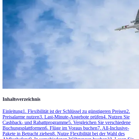
Inhaltsverzeichnis
Einleitung
1. Flexibilität ist der Schlüssel zu günstigeren Preisen
2.
Preisalarme nutzen
3. Last-Minute-Angebote prüfen
4. Nutzen Sie
Cashback- und Rabattprogramme
5. Vergleichen Sie verschiedene
Buchungsplattformen
6. Flüge im Voraus buchen
7. All-Inclusive-
Pakete in Betracht ziehen
8. Nutze Flexibilität bei der Wahl des