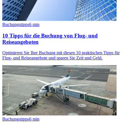
Buchungstipps
6
min
10 Tipps für die Buchung von Flug- und
Reiseangeboten
Optimieren Sie Ihre Buchung mit diesen 10 praktischen Tipps für
Flug- und Reiseangebote und sparen Sie Zeit und Geld.
Buchungstipps
6
min