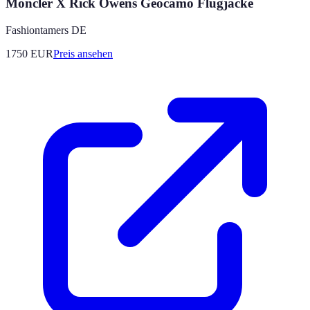
Moncler X Rick Owens Geocamo Flugjacke
Fashiontamers DE
1750
EUR
Preis ansehen