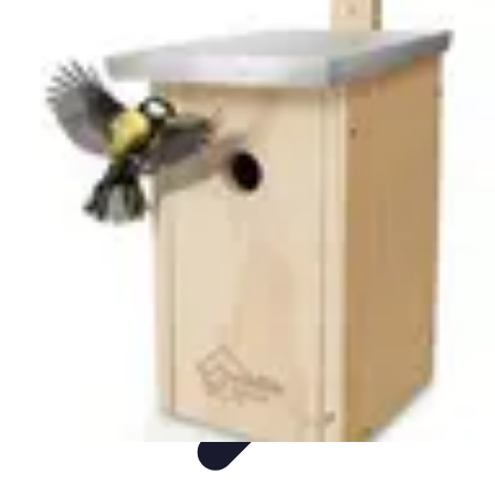
Flug und Reiseangebote
Reisebuchung
Reisevorbereitung
Reiseideen
Vergleiche
Reiseangebote
Flug und Reiseangebote