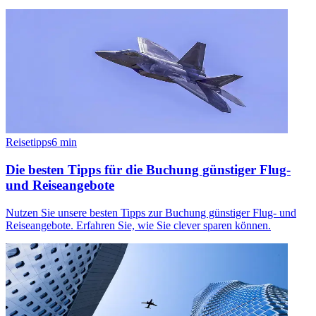
Reisetipps
6
min
Die besten Tipps für die Buchung günstiger Flug-
und Reiseangebote
Nutzen Sie unsere besten Tipps zur Buchung günstiger Flug- und
Reiseangebote. Erfahren Sie, wie Sie clever sparen können.