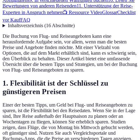
Abflughafens
9. In verschiedenen Währungen buchen
10. Lesen Sie
Bewertungen von anderen Reisenden
11. Unterstützung der Reise-
Experten in Anspruch nehmen
📺 Ressource Video
Glossar
Checklist
vor Kauf
FAQ
Inhaltsverzeichnis
(
16
Abschnitte
)
Die Buchung von Flug- und Reiseangeboten kann eine
herausfordernde Aufgabe sein, vor allem, wenn man die besten
Preise und Angebote finden möchte. Mit einer Vielzahl von
Optionen, die auf dem Markt erhältlich sind, kann es schwierig sein,
den Überblick zu behalten. Dieser Artikel bietet eine umfassende
Übersicht über die besten Tipps und Strategien, um bei der Buchung
von Flug- und Reiseangeboten zu sparen.
1. Flexibilität ist der Schlüssel zu
günstigeren Preisen
Einer der besten Tipps, um Geld bei Flug- und Reiseangeboten zu
sparen, ist die Flexibilität bei den Reisedaten. Wenn Sie in der Lage
sind, Ihre Reise außerhalb der Hauptsaison zu planen oder an
Wochentagen zu fliegen, können Sie erheblich sparen. Studien
zeigen, dass Flüge, die von Montag bis Mittwoch gebucht werden,
oft günstiger sind. Nutzen Sie auch Vergleichsportale und
Buchungs-Apps, die die Preise an verschiedenen Tagen anzeigen,