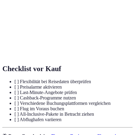
Ein Angebot, das kurz vor der Reise verfügbar ist
Minute-
und oft zu ermäßigten Preisen führt.
Angebot
Ein Rabatt, bei dem ein Teil des ausgegebenen
Cashback
Geldes zurückerstattet wird.
All-
Ein Reiseangebot, das Flug, Unterkunft und oft auch
Inclusive
Verpflegung in einem Paket umfasst.
Checklist vor Kauf
[ ] Flexibilität bei Reisedaten überprüfen
[ ] Preisalarme aktivieren
[ ] Last-Minute-Angebote prüfen
[ ] Cashback-Programme nutzen
[ ] Verschiedene Buchungsplattformen vergleichen
[ ] Flug im Voraus buchen
[ ] All-Inclusive-Pakete in Betracht ziehen
[ ] Abflughafen variieren