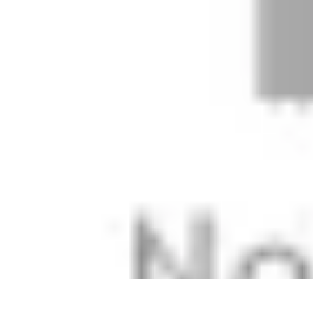
Flug und Reiseangebote
Reisebuchung
Reisevorbereitung
Reiseideen
Vergleiche
Reiseangebote
Flug und Reiseangebote