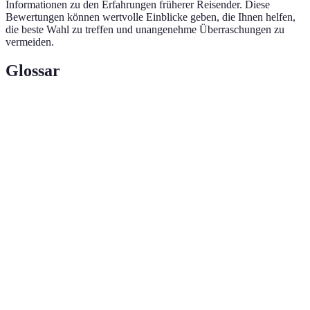
Informationen zu den Erfahrungen früherer Reisender. Diese
Bewertungen können wertvolle Einblicke geben, die Ihnen helfen,
die beste Wahl zu treffen und unangenehme Überraschungen zu
vermeiden.
Glossar
Terme
Définition
Rückgriff auf Angebote, die kurzfristig verfügbar
Last-Minute-
sind und oft zu ermäßigten Preisen angeboten
Angebot
werden.
Eine Kombination aus mehreren Reiseleistungen
Pauschalreise
(Flug, Hotel, Transport) zu einem Gesamtpreis.
Rückzahlung eines Teils des ausgegebenen Geldes,
Cashback
oft durch spezielle Angebote oder
Kreditkartenaktionen.