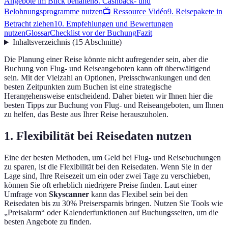
Angebote im Blick behalten
8. Cashback- und
Belohnungsprogramme nutzen
📺 Ressource Vidéo
9. Reisepakete in
Betracht ziehen
10. Empfehlungen und Bewertungen
nutzen
Glossar
Checklist vor der Buchung
Fazit
Inhaltsverzeichnis
(
15
Abschnitte
)
Die Planung einer Reise könnte nicht aufregender sein, aber die
Buchung von Flug- und Reiseangeboten kann oft überwältigend
sein. Mit der Vielzahl an Optionen, Preisschwankungen und den
besten Zeitpunkten zum Buchen ist eine strategische
Herangehensweise entscheidend. Daher bieten wir Ihnen hier die
besten Tipps zur Buchung von Flug- und Reiseangeboten, um Ihnen
zu helfen, das Beste aus Ihrer Reise herauszuholen.
1. Flexibilität bei Reisedaten nutzen
Eine der besten Methoden, um Geld bei Flug- und Reisebuchungen
zu sparen, ist die Flexibilität bei den Reisedaten. Wenn Sie in der
Lage sind, Ihre Reisezeit um ein oder zwei Tage zu verschieben,
können Sie oft erheblich niedrigere Preise finden. Laut einer
Umfrage von
Skyscanner
kann das Flexibel sein bei den
Reisedaten bis zu 30% Preisersparnis bringen. Nutzen Sie Tools wie
„Preisalarm“ oder Kalenderfunktionen auf Buchungsseiten, um die
besten Angebote zu finden.