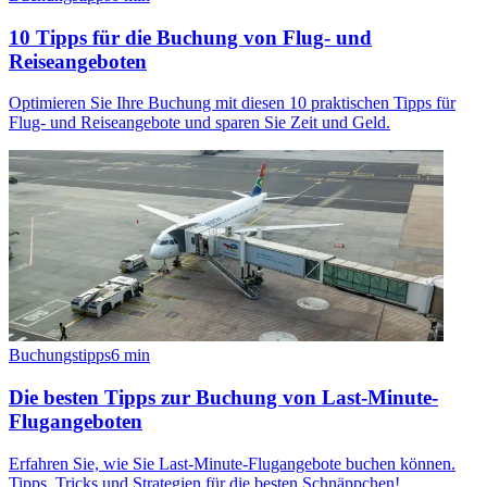
10 Tipps für die Buchung von Flug- und
Reiseangeboten
Optimieren Sie Ihre Buchung mit diesen 10 praktischen Tipps für
Flug- und Reiseangebote und sparen Sie Zeit und Geld.
Buchungstipps
6
min
Die besten Tipps zur Buchung von Last-Minute-
Flugangeboten
Erfahren Sie, wie Sie Last-Minute-Flugangebote buchen können.
Tipps, Tricks und Strategien für die besten Schnäppchen!