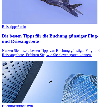
Reisetipps
6
min
Die besten Tipps für die Buchung günstiger Flug-
und Reiseangebote
Nutzen Sie unsere besten Tipps zur Buchung günstiger Flug- und
Reiseangebote. Erfahren Sie, wie Sie clever sparen können.
Buchungstipps
6
min