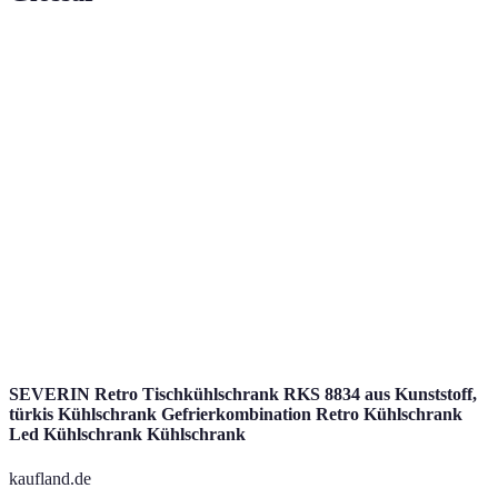
Terme
Definition
Eine Kombination aus Transport, Unterkunft
Reiseangebot
und Aktivitäten zu einem Paket.
Treueprogramme, die von Airlines und
Bonusprogramme
Hotels angeboten werden, um Rabatte zu
gewähren.
Online-Plattformen, die es ermöglichen,
Vergleichsportale
Preisinformationen zwischen verschiedenen
Anbietern zu vergleichen.
SEVERIN Retro Tischkühlschrank RKS 8834 aus Kunststoff,
türkis Kühlschrank Gefrierkombination Retro Kühlschrank
Led Kühlschrank Kühlschrank
kaufland.de