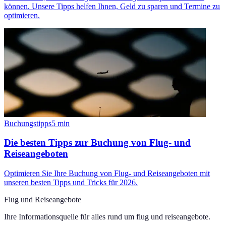
können. Unsere Tipps helfen Ihnen, Geld zu sparen und Termine zu
optimieren.
Buchungstipps
5
min
Die besten Tipps zur Buchung von Flug- und
Reiseangeboten
Optimieren Sie Ihre Buchung von Flug- und Reiseangeboten mit
unseren besten Tipps und Tricks für 2026.
Flug und Reiseangebote
Ihre Informationsquelle für alles rund um
flug und reiseangebote
.