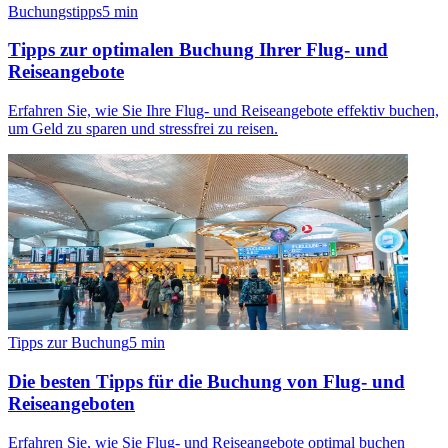
Buchungstipps
5
min
Tipps zur optimalen Buchung Ihrer Flug- und
Reiseangebote
Erfahren Sie, wie Sie Ihre Flug- und Reiseangebote effektiv buchen,
um Geld zu sparen und stressfrei zu reisen.
Tipps zur Buchung
5
min
Die besten Tipps für die Buchung von Flug- und
Reiseangeboten
Erfahren Sie, wie Sie Flug- und Reiseangebote optimal buchen