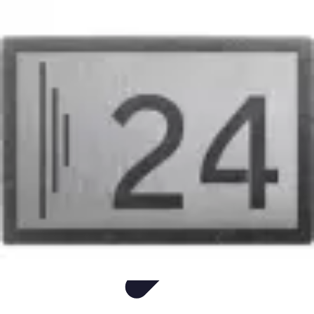
Flug und Reiseangebote
Reisebuchung
Reisevorbereitung
Reiseideen
Vergleiche
Reiseangebote
Flug und Reiseangebote