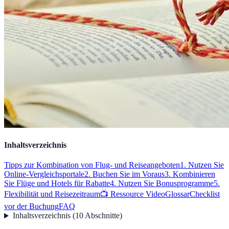
Inhaltsverzeichnis
Tipps zur Kombination von Flug- und Reiseangeboten
1. Nutzen Sie
Online-Vergleichsportale
2. Buchen Sie im Voraus
3. Kombinieren
Sie Flüge und Hotels für Rabatte
4. Nutzen Sie Bonusprogramme
5.
Flexibilität und Reisezeitraum
📺 Ressource Video
Glossar
Checklist
vor der Buchung
FAQ
Inhaltsverzeichnis
(
10
Abschnitte
)