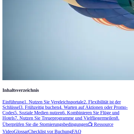
Inhaltsverzeichnis
Einführung
1. Nutzen Sie Vergleichsportale
2. Flexibilität ist der
Schlüssel
3. Frühzeitig buchen
4. Warten auf Aktionen oder Promo-
Codes
5. Soziale Medien nutzen
6. Kombinieren Sie Flüge und
Hotels
7. Nutzen Sie Treueprogramme und Vielfliegermeilen
8.
Überprüfen Sie die Stornierungsbedingungen
📺 Ressource
Video
Glossar
Checklist vor Buchung
FAQ