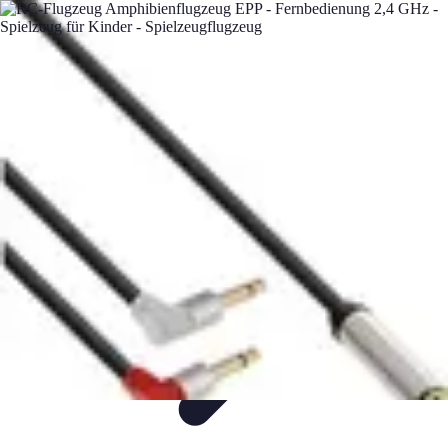
Flug und Reiseangebote
Reisebuchung
Reisevorbereitung
Reiseideen
Vergleiche
Reiseangebote
Flug und Reiseangebote