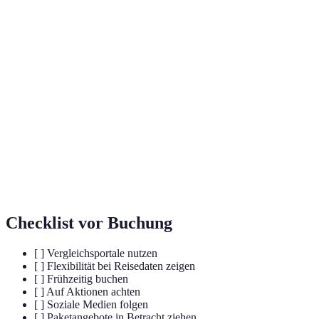
Angebote, die Flüge und
Flug- und Reiseangebote
Reiseleistungen zu packeten Preisen
kombinieren.
Ein Loyalitätsprogramm von
Vielfliegerprogramm
Airlines, das Punkte für Flüge und
Leistungen bietet.
Regeln, die festlegen, unter welchen
Stornierungsbedingungen
Umständen eine Buchung storniert
werden kann.
Checklist vor Buchung
[ ] Vergleichsportale nutzen
[ ] Flexibilität bei Reisedaten zeigen
[ ] Frühzeitig buchen
[ ] Auf Aktionen achten
[ ] Soziale Medien folgen
[ ] Paketangebote in Betracht ziehen