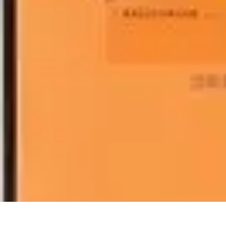
Flug und Reiseangebote
Reisebuchung
Reisevorbereitung
Reiseideen
Vergleiche
Reiseangebote
Flug und Reiseangebote