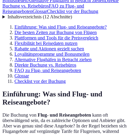
Bonusmeilen
Alternative Flughäfen in Betracht ziehen
Direkte
Buchung vs. Reisebüros
FAQ zu Flug- und
Reiseangeboten
Glossar
Checklist vor der Buchung
Inhaltsverzeichnis
(
12
Abschnitte
)
Einführung: Was sind Flug- und Reiseangebote?
Die besten Zeiten zur Buchung von Flügen
Plattformen und Tools für die Preisvergleich
Flexibilität bei Reisedaten nutzen
Rabatte und Aktionen gezielt suchen
Loyalitätsprogramme und Bonusmeilen
Alternative Flughäfen in Betracht ziehen
Direkte Buchung vs. Reisebüros
FAQ zu Flug- und Reiseangeboten
Glossar
Checklist vor der Buchung
Einführung: Was sind Flug- und
Reiseangebote?
Die Buchung von
Flug- und Reiseangeboten
kann oft
überwältigend sein, da es zahlreiche Optionen und Anbieter gibt.
Aber was genau sind diese Angebote? In der Regel beziehen sich
Flugangebote auf vergünstigte Tarife für Flugreisen, während