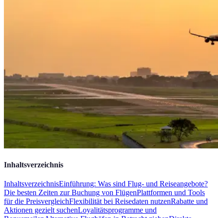
Inhaltsverzeichnis
Inhaltsverzeichnis
Einführung: Was sind Flug- und Reiseangebote?
Die besten Zeiten zur Buchung von Flügen
Plattformen und Tools
für die Preisvergleich
Flexibilität bei Reisedaten nutzen
Rabatte und
Aktionen gezielt suchen
Loyalitätsprogramme und