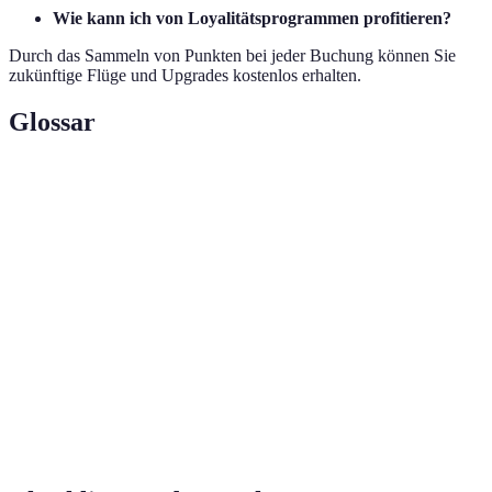
Wie kann ich von Loyalitätsprogrammen profitieren?
Durch das Sammeln von Punkten bei jeder Buchung können Sie
zukünftige Flüge und Upgrades kostenlos erhalten.
Glossar
Terme
Definition
Vergünstigte Preise für bestimmte
Flugangebote
Flugverbindungen.
Kombinierte Angebote von Flug- und
Reiseangebote
Hotelbuchungen.
Programme, die es Reisenden
Loyalitätsprogramme
ermöglichen, Punkte zu sammeln und
Rabatte zu erhalten.