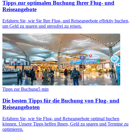
Tipps zur optimalen Buchung Ihrer Flug- und
Reiseangebote
Erfahren Sie, wie Sie Ihre Flug- und Reiseangebote effektiv buchen,
um Geld zu sparen und stressfrei zu reisen.
Tipps zur Buchung
5
min
Die besten Tipps für die Buchung von Flug- und
Reiseangeboten
Erfahren Sie, wie Sie Flug- und Reiseangebote optimal buchen
können. Unsere Tipps helfen Ihnen, Geld zu sparen und Termine zu
optimieren.