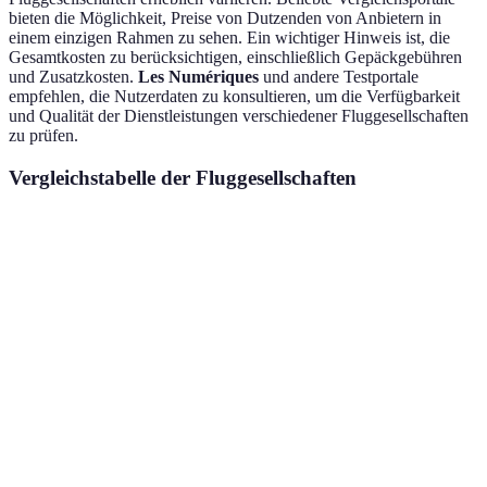
bieten die Möglichkeit, Preise von Dutzenden von Anbietern in
einem einzigen Rahmen zu sehen. Ein wichtiger Hinweis ist, die
Gesamtkosten zu berücksichtigen, einschließlich Gepäckgebühren
und Zusatzkosten.
Les Numériques
und andere Testportale
empfehlen, die Nutzerdaten zu konsultieren, um die Verfügbarkeit
und Qualität der Dienstleistungen verschiedener Fluggesellschaften
zu prüfen.
Vergleichstabelle der Fluggesellschaften
Fluggesellschaft
Preis
Gepäckgebühren
Bewertungen
Airline A
99€
20€
4.2/5
Airline B
120€
15€
4.5/5
Airline C
110€
30€
3.9/5
Airline D
105€
0€
4.0/5