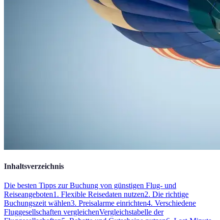
Inhaltsverzeichnis
Die besten Tipps zur Buchung von günstigen Flug- und
Reiseangeboten
1. Flexible Reisedaten nutzen
2. Die richtige
Buchungszeit wählen
3. Preisalarme einrichten
4. Verschiedene
Fluggesellschaften vergleichen
Vergleichstabelle der