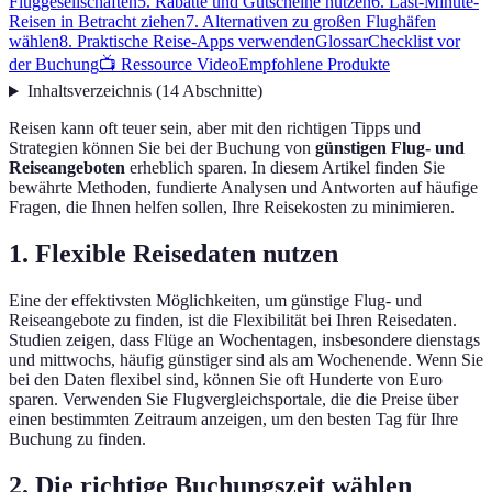
Fluggesellschaften
5. Rabatte und Gutscheine nutzen
6. Last-Minute-
Reisen in Betracht ziehen
7. Alternativen zu großen Flughäfen
wählen
8. Praktische Reise-Apps verwenden
Glossar
Checklist vor
der Buchung
📺 Ressource Video
Empfohlene Produkte
Inhaltsverzeichnis
(
14
Abschnitte
)
Reisen kann oft teuer sein, aber mit den richtigen Tipps und
Strategien können Sie bei der Buchung von
günstigen Flug- und
Reiseangeboten
erheblich sparen. In diesem Artikel finden Sie
bewährte Methoden, fundierte Analysen und Antworten auf häufige
Fragen, die Ihnen helfen sollen, Ihre Reisekosten zu minimieren.
1. Flexible Reisedaten nutzen
Eine der effektivsten Möglichkeiten, um günstige Flug- und
Reiseangebote zu finden, ist die Flexibilität bei Ihren Reisedaten.
Studien zeigen, dass Flüge an Wochentagen, insbesondere dienstags
und mittwochs, häufig günstiger sind als am Wochenende. Wenn Sie
bei den Daten flexibel sind, können Sie oft Hunderte von Euro
sparen. Verwenden Sie Flugvergleichsportale, die die Preise über
einen bestimmten Zeitraum anzeigen, um den besten Tag für Ihre
Buchung zu finden.
2. Die richtige Buchungszeit wählen