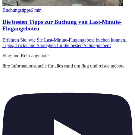
Buchungstipps
6
min
Die besten Tipps zur Buchung von Last-Minute-
Flugangeboten
Erfahren Sie, wie Sie Last-Minute-Flugangebote buchen können.
Tipps, Tricks und Strategien für die besten Schnäppchen!
Flug und Reiseangebote
Ihre Informationsquelle für alles rund um
flug und reiseangebote
.