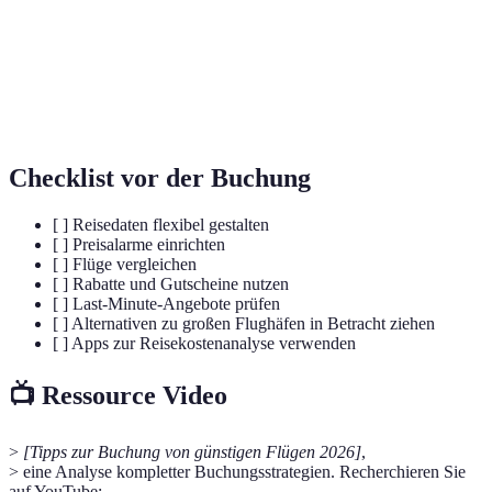
Preisalarm
die Flugpreise für eine bestimmte Verbindung fallen.
Last-
Eine Reise, die kurzfristig gebucht wird, oft mit
Minute-
günstigeren Preisen.
Reise
Checklist vor der Buchung
[ ] Reisedaten flexibel gestalten
[ ] Preisalarme einrichten
[ ] Flüge vergleichen
[ ] Rabatte und Gutscheine nutzen
[ ] Last-Minute-Angebote prüfen
[ ] Alternativen zu großen Flughäfen in Betracht ziehen
[ ] Apps zur Reisekostenanalyse verwenden
📺 Ressource Video
>
[Tipps zur Buchung von günstigen Flügen 2026]
,
> eine Analyse kompletter Buchungsstrategien. Recherchieren Sie
auf YouTube: