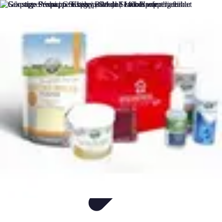
Flug und Reiseangebote
Reisebuchung
Reisevorbereitung
Reiseideen
Vergleiche
Reiseangebote
Flug und Reiseangebote