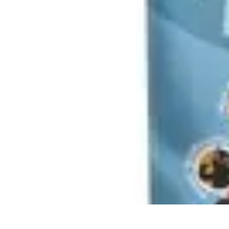
Flug und Reiseangebote
Reisebuchung
Reisevorbereitung
Reiseideen
Vergleiche
Reiseangebote
Flug und Reiseangebote