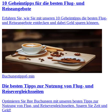
10 Geheimtipps für die besten Flug- und
Reiseangebote
Erfahren Sie, wie Sie mit unseren 10 Geheimtipps die besten Flug-
und Reiseangebote entdecken und dabei Geld sparen können.
Buchungstipps
6
min
Die besten Tipps zur Nutzung von Flug- und
Reisevergleichsseiten
Optimieren Sie Ihre Buchungen mit unseren besten Tipps zur
Nutzung von Flug- und Reisevergleichsseiten. Sparen Sie Zeit und
Geld!