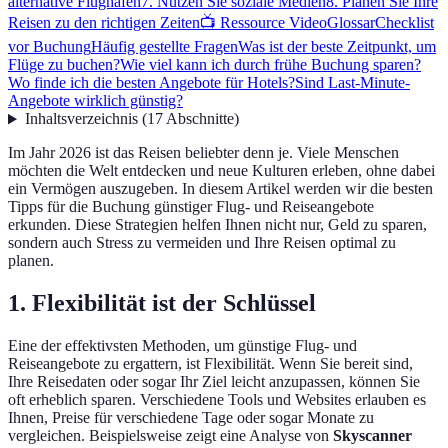
alternative Flughäfen
7. Nutzen Sie soziale Medien
8. Planen Sie Ihre
Reisen zu den richtigen Zeiten
📺 Ressource Video
Glossar
Checklist
vor Buchung
Häufig gestellte Fragen
Was ist der beste Zeitpunkt, um
Flüge zu buchen?
Wie viel kann ich durch frühe Buchung sparen?
Wo finde ich die besten Angebote für Hotels?
Sind Last-Minute-
Angebote wirklich günstig?
Inhaltsverzeichnis
(
17
Abschnitte
)
Im Jahr 2026 ist das Reisen beliebter denn je. Viele Menschen
möchten die Welt entdecken und neue Kulturen erleben, ohne dabei
ein Vermögen auszugeben. In diesem Artikel werden wir die besten
Tipps für die Buchung günstiger Flug- und Reiseangebote
erkunden. Diese Strategien helfen Ihnen nicht nur, Geld zu sparen,
sondern auch Stress zu vermeiden und Ihre Reisen optimal zu
planen.
1. Flexibilität ist der Schlüssel
Eine der effektivsten Methoden, um günstige Flug- und
Reiseangebote zu ergattern, ist Flexibilität. Wenn Sie bereit sind,
Ihre Reisedaten oder sogar Ihr Ziel leicht anzupassen, können Sie
oft erheblich sparen. Verschiedene Tools und Websites erlauben es
Ihnen, Preise für verschiedene Tage oder sogar Monate zu
vergleichen. Beispielsweise zeigt eine Analyse von
Skyscanner