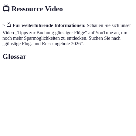
📺 Ressource Video
>
📺 Für weiterführende Informationen:
Schauen Sie sich unser
Video „Tipps zur Buchung günstiger Flüge“ auf YouTube an, um
noch mehr Sparmöglichkeiten zu entdecken. Suchen Sie nach
„günstige Flug- und Reiseangebote 2026“.
Glossar
Terme
Definition
Die Bereitschaft, Reisedaten oder -ziele
Flexibilität
anzupassen, um Kosten zu sparen.
Online-Tools, die Preise verschiedener
Preisvergleichsseiten
Anbieter vergleichen, um die besten
Angebote zu finden.