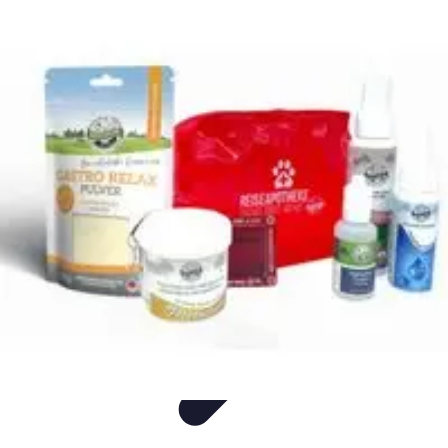
Flug und Reiseangebote
Reisebuchung
Reisevorbereitung
Reiseideen
Vergleiche
Reiseangebote
Flug und Reiseangebote