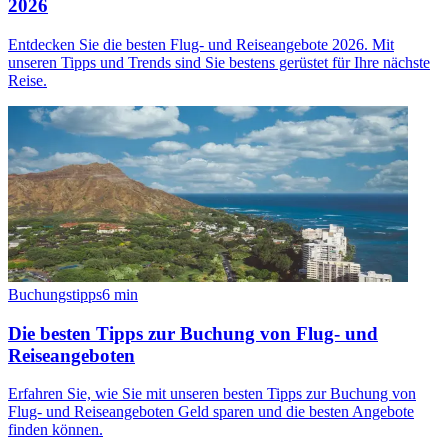
2026
Entdecken Sie die besten Flug- und Reiseangebote 2026. Mit
unseren Tipps und Trends sind Sie bestens gerüstet für Ihre nächste
Reise.
Buchungstipps
6
min
Die besten Tipps zur Buchung von Flug- und
Reiseangeboten
Erfahren Sie, wie Sie mit unseren besten Tipps zur Buchung von
Flug- und Reiseangeboten Geld sparen und die besten Angebote
finden können.