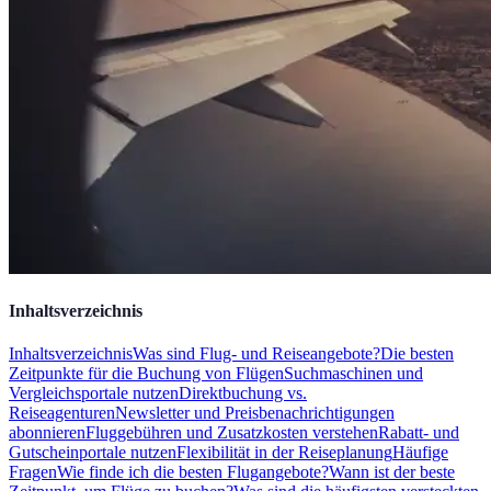
Inhaltsverzeichnis
Inhaltsverzeichnis
Was sind Flug- und Reiseangebote?
Die besten
Zeitpunkte für die Buchung von Flügen
Suchmaschinen und
Vergleichsportale nutzen
Direktbuchung vs.
Reiseagenturen
Newsletter und Preisbenachrichtigungen
abonnieren
Fluggebühren und Zusatzkosten verstehen
Rabatt- und
Gutscheinportale nutzen
Flexibilität in der Reiseplanung
Häufige
Fragen
Wie finde ich die besten Flugangebote?
Wann ist der beste