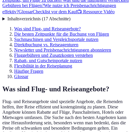
Zeitpunkt, um Flüge zu buchen?
Was sind die häufigsten versteckten
Gebühren bei Flügen?
Wie nutze ich Preisbenachrichtigungen
effektiv?
Glossar
Checklist vor dem Kauf
📺 Ressource Vidéo
Inhaltsverzeichnis
(
17
Abschnitte
)
Was sind Flug- und Reiseangebote?
Die besten Zeitpunkte für die Buchung von Flügen
Suchmaschinen und Vergleichsportale nutzen
Direktbuchung vs. Reiseagenturen
Newsletter und Preisbenachrichtigungen abonnieren
Fluggebühren und Zusatzkosten verstehen
Rabatt- und Gutscheinportale nutzen
Flexibilität in der Reiseplanung
Häufige Fragen
Glossar
Was sind Flug- und Reiseangebote?
Flug- und Reiseangebote sind spezielle Angebote, die Reisenden
helfen, ihre Reise effizient und kostengünstig zu planen. Diese
Angebote können Rabatte auf Flüge, Pauschalreisen, Hotels oder
Mietwagen umfassen. Die Suche nach den besten Angeboten kann
eine Herausforderung sein, besonders wenn man bedenkt, dass die
Preise oft schwanken und besondere Bedingungen gelten. Ein