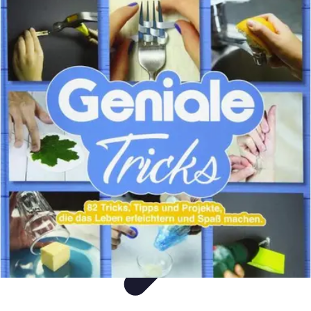
Flug und Reiseangebote
Reisebuchung
Reisevorbereitung
Reiseideen
Vergleiche
Reiseangebote
Flug und Reiseangebote