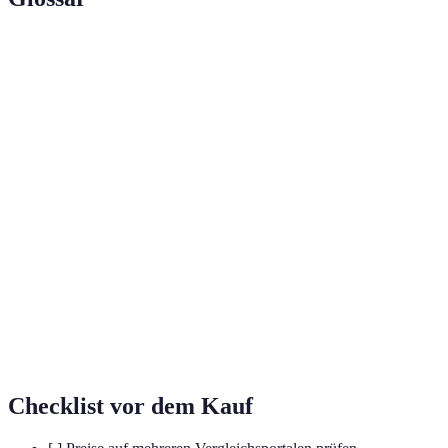
Terme
Definition
Eine Webseite, die es ermöglicht, die
Vergleichsportal
Preise verschiedener Anbieter für dasselbe
Produkt zu vergleichen.
Ein Code, der bei der Buchung verwendet
Rabattcode
wird, um den Preis eines Produkts zu
reduzieren.
Zusätzliche Gebühren, die von
Fluggesellschaften oder Flughäfen für
Flughafengebühren
bestimmte Dienstleistungen erhoben
werden.
Checklist vor dem Kauf