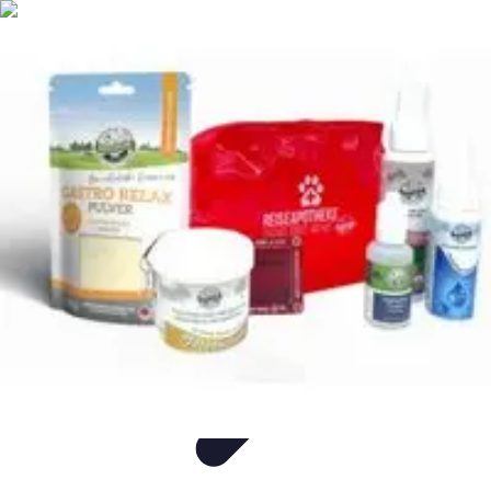
Flug und Reiseangebote
Reisebuchung
Reisevorbereitung
Reiseideen
Vergleiche
Reiseangebote
Flug und Reiseangebote