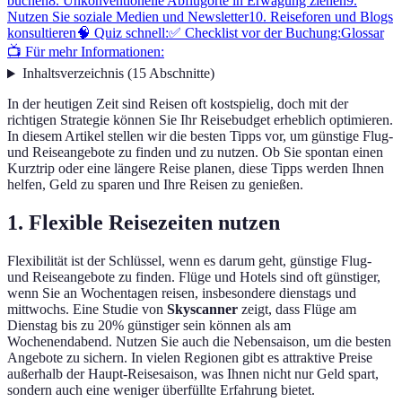
buchen
8. Unkonventionelle Abflugorte in Erwägung ziehen
9.
Nutzen Sie soziale Medien und Newsletter
10. Reiseforen und Blogs
konsultieren
🧠 Quiz schnell:
✅ Checklist vor der Buchung:
Glossar
📺 Für mehr Informationen:
Inhaltsverzeichnis
(
15
Abschnitte
)
In der heutigen Zeit sind Reisen oft kostspielig, doch mit der
richtigen Strategie können Sie Ihr Reisebudget erheblich optimieren.
In diesem Artikel stellen wir die besten Tipps vor, um günstige Flug-
und Reiseangebote zu finden und zu nutzen. Ob Sie spontan einen
Kurztrip oder eine längere Reise planen, diese Tipps werden Ihnen
helfen, Geld zu sparen und Ihre Reisen zu genießen.
1. Flexible Reisezeiten nutzen
Flexibilität ist der Schlüssel, wenn es darum geht, günstige Flug-
und Reiseangebote zu finden. Flüge und Hotels sind oft günstiger,
wenn Sie an Wochentagen reisen, insbesondere dienstags und
mittwochs. Eine Studie von
Skyscanner
zeigt, dass Flüge am
Dienstag bis zu 20% günstiger sein können als am
Wochenendabend. Nutzen Sie auch die Nebensaison, um die besten
Angebote zu sichern. In vielen Regionen gibt es attraktive Preise
außerhalb der Haupt-Reisesaison, was Ihnen nicht nur Geld spart,
sondern auch eine weniger überfüllte Erfahrung bietet.