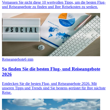
Verpassen Sie nicht diese 10 wertvollen Tipps, um die besten Flug-
und Reiseangebote zu finden und Ihre Reisekosten zu senken.
Reiseangebote
6
min
So finden Sie die besten Flug- und Reiseangebote
2026
Entdecken Sie die besten Flug- und Reiseangebote 2026. Mit
unseren Tipps und Trends sind Sie bestens gerüstet für Ihre nächste
Reise.