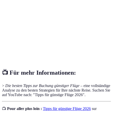
Airlines, die günstige Tarife mit weniger
Billigfluggesellschaft
Serviceleistungen anbieten.
Eine Reise, bei der mehrere Leistungen
Pauschalreise
(Flug, Unterkunft) in einem Paket
angeboten werden.
Ein Programm, mit dem Kunden Punkte
Treueprogramm
oder Rabatte für regelmäßige Buchungen
erhalten können.
📺 Für mehr Informationen:
>
Die besten Tipps zur Buchung günstiger Flüge
– eine vollständige
Analyse zu den besten Strategien für Ihre nächste Reise. Suchen Sie
auf YouTube nach: "Tipps für günstige Flüge 2026".
📺
Pour aller plus loin :
Tipps für günstige Flüge 2026
sur