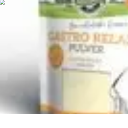
Flug und Reiseangebote
Reisebuchung
Reisevorbereitung
Reiseideen
Vergleiche
Reiseangebote
Flug und Reiseangebote