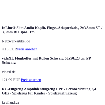
Versicherung, die Kosten im
Reiseversicherung
Zusammenhang mit der Reise abdeckt.
InLine® Slim Audio Kopfh. Flugz.-Adapterkab., 2x3,5mm ST /
3,5mm BU 3pol., 1m
Netzwerkartikel.de
4.13
EUR
Preis ansehen
vidaXL Flugkoffer mit Rollen Schwarz 63x50x23 cm PP
Schwarz
vidaxl.de
121.99
EUR
Preis ansehen
RC-Flugzeug Amphibienflugzeug EPP - Fernbedienung 2,4
GHz - Spielzeug für Kinder - Spielzeugflugzeug
kaufland.de