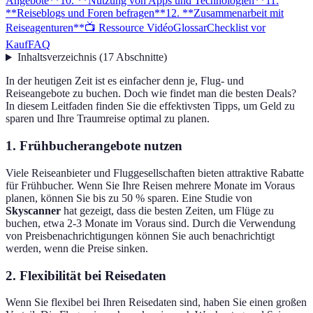
Angebote**
10. **Nutzung von Apps und Technologien**
11.
**Reiseblogs und Foren befragen**
12. **Zusammenarbeit mit
Reiseagenturen**
📺 Ressource Vidéo
Glossar
Checklist vor
Kauf
FAQ
Inhaltsverzeichnis
(
17
Abschnitte
)
In der heutigen Zeit ist es einfacher denn je, Flug- und
Reiseangebote zu buchen. Doch wie findet man die besten Deals?
In diesem Leitfaden finden Sie die effektivsten Tipps, um Geld zu
sparen und Ihre Traumreise optimal zu planen.
1.
Frühbucherangebote nutzen
Viele Reiseanbieter und Fluggesellschaften bieten attraktive Rabatte
für Frühbucher. Wenn Sie Ihre Reisen mehrere Monate im Voraus
planen, können Sie bis zu 50 % sparen. Eine Studie von
Skyscanner
hat gezeigt, dass die besten Zeiten, um Flüge zu
buchen, etwa 2-3 Monate im Voraus sind. Durch die Verwendung
von Preisbenachrichtigungen können Sie auch benachrichtigt
werden, wenn die Preise sinken.
2.
Flexibilität bei Reisedaten
Wenn Sie flexibel bei Ihren Reisedaten sind, haben Sie einen großen