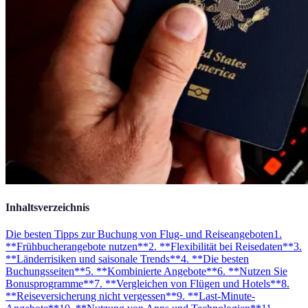
Inhaltsverzeichnis
Die besten Tipps zur Buchung von Flug- und Reiseangeboten
1.
**Frühbucherangebote nutzen**
2. **Flexibilität bei Reisedaten**
3.
**Länderrisiken und saisonale Trends**
4. **Die besten
Buchungsseiten**
5. **Kombinierte Angebote**
6. **Nutzen Sie
Bonusprogramme**
7. **Vergleichen von Flügen und Hotels**
8.
**Reiseversicherung nicht vergessen**
9. **Last-Minute-