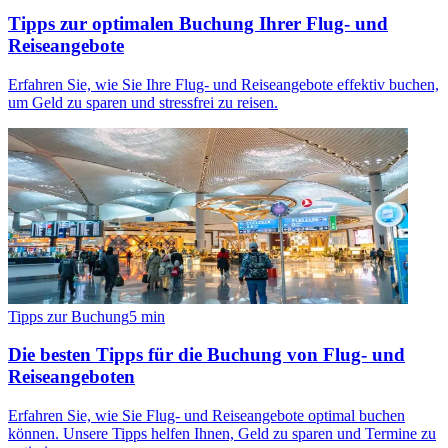
Tipps zur optimalen Buchung Ihrer Flug- und
Reiseangebote
Erfahren Sie, wie Sie Ihre Flug- und Reiseangebote effektiv buchen,
um Geld zu sparen und stressfrei zu reisen.
Tipps zur Buchung
5
min
Die besten Tipps für die Buchung von Flug- und
Reiseangeboten
Erfahren Sie, wie Sie Flug- und Reiseangebote optimal buchen
können. Unsere Tipps helfen Ihnen, Geld zu sparen und Termine zu