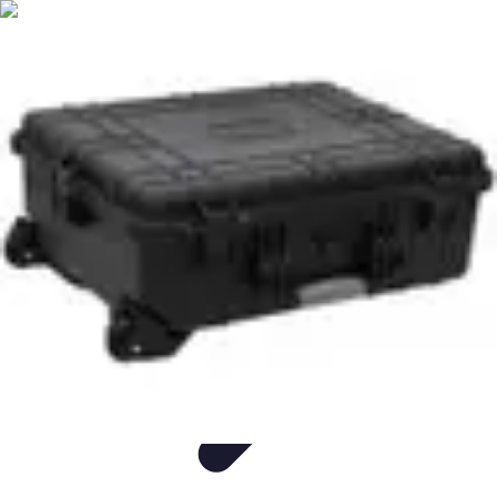
Flug und Reiseangebote
Reisebuchung
Reisevorbereitung
Reiseideen
Vergleiche
Reiseangebote
Flug und Reiseangebote