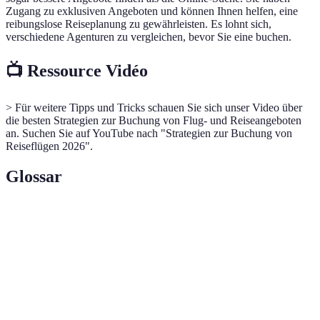
Zugang zu exklusiven Angeboten und können Ihnen helfen, eine
reibungslose Reiseplanung zu gewährleisten. Es lohnt sich,
verschiedene Agenturen zu vergleichen, bevor Sie eine buchen.
📺 Ressource Vidéo
> Für weitere Tipps und Tricks schauen Sie sich unser Video über
die besten Strategien zur Buchung von Flug- und Reiseangeboten
an. Suchen Sie auf YouTube nach "Strategien zur Buchung von
Reiseflügen 2026".
Glossar
Terme
Definition
Rabatte für Reisen, die frühzeitig gebucht
Frühbucherangebot
werden.
Reise, die Flüge, Unterkunft und oft auch
Pauschalreise
Transport umfasst.