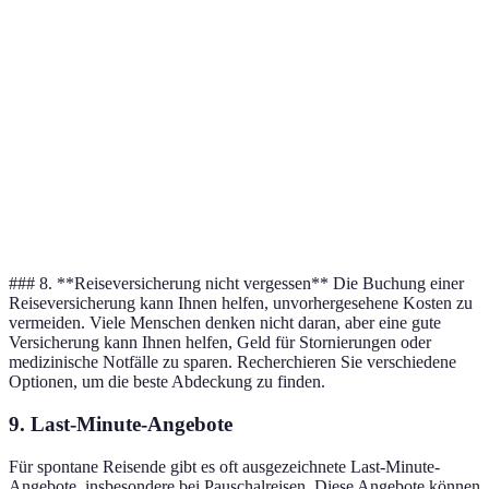
Buchungsseite
Preisniveau
Cashback-Angebote
Beliebth
Kayak
Mittel
Ja
Hoch
Momondo
Niedrig
Nein
Hoch
Expedia
Hoch
Ja
Sehr hoc
Google Flights
Variabel
Nein
Mittel
### 8. **Reiseversicherung nicht vergessen** Die Buchung einer
Reiseversicherung kann Ihnen helfen, unvorhergesehene Kosten zu
vermeiden. Viele Menschen denken nicht daran, aber eine gute
Versicherung kann Ihnen helfen, Geld für Stornierungen oder
medizinische Notfälle zu sparen. Recherchieren Sie verschiedene
Optionen, um die beste Abdeckung zu finden.
9.
Last-Minute-Angebote
Für spontane Reisende gibt es oft ausgezeichnete Last-Minute-
Angebote, insbesondere bei Pauschalreisen. Diese Angebote können