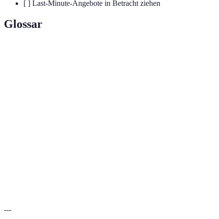
[ ] Last-Minute-Angebote in Betracht ziehen
Glossar
Terme
Definition
Periode, in der weniger Touristen reisen und
Nebensaison
Angebote meist günstiger sind
Kombination aus Flug, Unterkunft und oft
Reisepaket
Aktivitäten, die zu einem ermäßigten Preis
angeboten werden
System, bei dem Kunden Punkte oder Vorteile
Treueprogramm
sammeln, um Rabatte auf zukünftige Reisen zu
erhalten
---