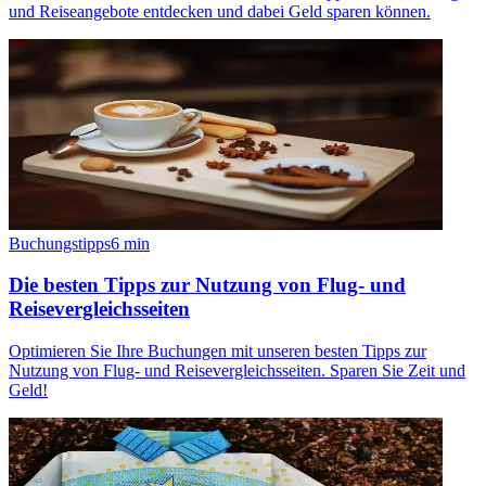
und Reiseangebote entdecken und dabei Geld sparen können.
Buchungstipps
6
min
Die besten Tipps zur Nutzung von Flug- und
Reisevergleichsseiten
Optimieren Sie Ihre Buchungen mit unseren besten Tipps zur
Nutzung von Flug- und Reisevergleichsseiten. Sparen Sie Zeit und
Geld!