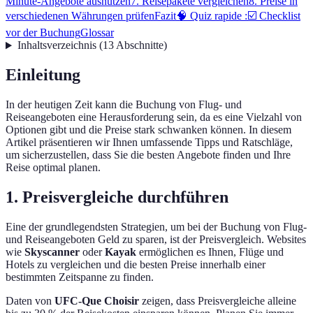
Minute-Angebote ausnutzen
7. Reisepakete vergleichen
8. Preise in
verschiedenen Währungen prüfen
Fazit
🧠 Quiz rapide :
☑️ Checklist
vor der Buchung
Glossar
Inhaltsverzeichnis
(
13
Abschnitte
)
Einleitung
In der heutigen Zeit kann die Buchung von Flug- und
Reiseangeboten eine Herausforderung sein, da es eine Vielzahl von
Optionen gibt und die Preise stark schwanken können. In diesem
Artikel präsentieren wir Ihnen umfassende Tipps und Ratschläge,
um sicherzustellen, dass Sie die besten Angebote finden und Ihre
Reise optimal planen.
1. Preisvergleiche durchführen
Eine der grundlegendsten Strategien, um bei der Buchung von Flug-
und Reiseangeboten Geld zu sparen, ist der Preisvergleich. Websites
wie
Skyscanner
oder
Kayak
ermöglichen es Ihnen, Flüge und
Hotels zu vergleichen und die besten Preise innerhalb einer
bestimmten Zeitspanne zu finden.
Daten von
UFC-Que Choisir
zeigen, dass Preisvergleiche alleine