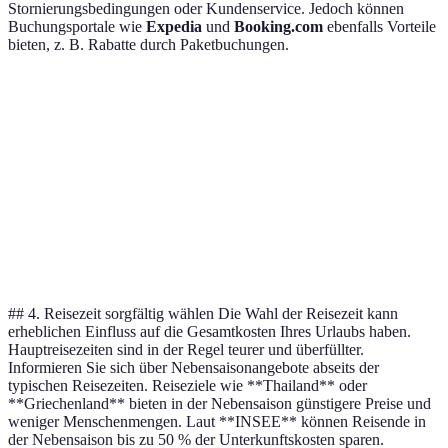
Stornierungsbedingungen oder Kundenservice. Jedoch können
Buchungsportale wie
Expedia
und
Booking.com
ebenfalls Vorteile
bieten, z. B. Rabatte durch Paketbuchungen.
Buchungsart
Vorteile
Nachteile
Ideal für
Bessere
Wiederkehrende
Direktbuchung
Teurer
Flexibilität
Kunden
Rabatte
Weniger
Buchungsportal
und
Gelegenheitsreis
Kundenservice
Angebote
## 4. Reisezeit sorgfältig wählen Die Wahl der Reisezeit kann
erheblichen Einfluss auf die Gesamtkosten Ihres Urlaubs haben.
Hauptreisezeiten sind in der Regel teurer und überfüllter.
Informieren Sie sich über Nebensaisonangebote abseits der
typischen Reisezeiten. Reiseziele wie **Thailand** oder
**Griechenland** bieten in der Nebensaison günstigere Preise und
weniger Menschenmengen. Laut **INSEE** können Reisende in
der Nebensaison bis zu 50 % der Unterkunftskosten sparen.