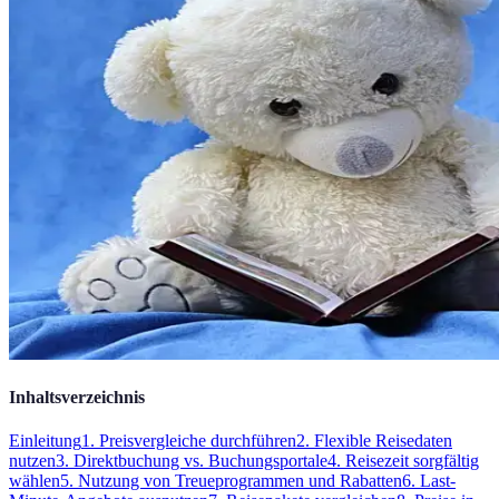
Inhaltsverzeichnis
Einleitung
1. Preisvergleiche durchführen
2. Flexible Reisedaten
nutzen
3. Direktbuchung vs. Buchungsportale
4. Reisezeit sorgfältig
wählen
5. Nutzung von Treueprogrammen und Rabatten
6. Last-