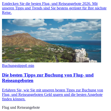
Entdecken Sie die besten Flug- und Reiseangebote 2026. Mit
unseren Tipps und Trends sind Sie bestens gerüstet für Ihre nächste
Reise.
Buchungstipps
6
min
Die besten Tipps zur Buchung von Flug- und
Reiseangeboten
Erfahren Sie, wie Sie mit unseren besten Tipps zur Buchung von
Flug- und Reiseangeboten Geld sparen und die besten Angebote
finden können.
Flug und Reiseangebote