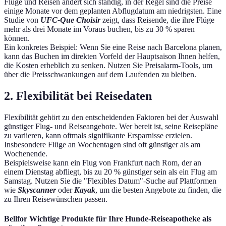
Flüge und Reisen ändert sich ständig, in der Regel sind die Preise
einige Monate vor dem geplanten Abflugdatum am niedrigsten. Eine
Studie von
UFC-Que Choisir
zeigt, dass Reisende, die ihre Flüge
mehr als drei Monate im Voraus buchen, bis zu 30 % sparen
können.
Ein konkretes Beispiel: Wenn Sie eine Reise nach Barcelona planen,
kann das Buchen im direkten Vorfeld der Hauptsaison Ihnen helfen,
die Kosten erheblich zu senken. Nutzen Sie Preisalarm-Tools, um
über die Preisschwankungen auf dem Laufenden zu bleiben.
2. Flexibilität bei Reisedaten
Flexibilität gehört zu den entscheidenden Faktoren bei der Auswahl
günstiger Flug- und Reiseangebote. Wer bereit ist, seine Reisepläne
zu variieren, kann oftmals signifikante Ersparnisse erzielen.
Insbesondere Flüge an Wochentagen sind oft günstiger als am
Wochenende.
Beispielsweise kann ein Flug von Frankfurt nach Rom, der an
einem Dienstag abfliegt, bis zu 20 % günstiger sein als ein Flug am
Samstag. Nutzen Sie die "Flexibles Datum"-Suche auf Plattformen
wie
Skyscanner
oder
Kayak
, um die besten Angebote zu finden, die
zu Ihren Reisewünschen passen.
Bellfor Wichtige Produkte für Ihre Hunde-Reiseapotheke als