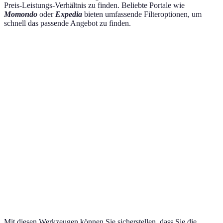
Preis-Leistungs-Verhältnis zu finden. Beliebte Portale wie
Momondo
oder
Expedia
bieten umfassende Filteroptionen, um
schnell das passende Angebot zu finden.
Portale
Vorzüge
Nachteile
Nutzere
Manchmal nicht
Umfangreiche
Positiv,
Skyscanner
alle Preise
Suchmöglichkeiten
nutzerfr
angezeigt
Buchungen
können auf
Momondo
Gute Preisalarme
Durchwe
Drittanbieterseiten
führen
Einfache und
Preise können
Kayak
schnelle
Sehr posi
variieren
Suchoberfläche
Mit diesen Werkzeugen können Sie sicherstellen, dass Sie die