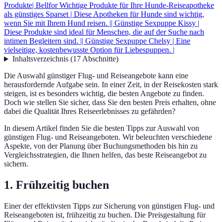
Produkte
| Bellfor Wichtige Produkte für Ihre Hunde-Reiseapotheke
als günstiges Sparset | Diese Apotheken für Hunde sind wichtig,
wenn Sie mit Ihrem Hund reisen. |
| Günstige Sexpuppe Kissy |
Diese Produkte sind ideal für Menschen, die auf der Suche nach
intimen Begleitern sind. |
| Günstige Sexpuppe Chelsy | Eine
vielseitige, kostenbewusste Option für Liebespuppen. |
Inhaltsverzeichnis
(
17
Abschnitte
)
Die Auswahl günstiger Flug- und Reiseangebote kann eine
herausfordernde Aufgabe sein. In einer Zeit, in der Reisekosten stark
steigen, ist es besonders wichtig, die besten Angebote zu finden.
Doch wie stellen Sie sicher, dass Sie den besten Preis erhalten, ohne
dabei die Qualität Ihres Reiseerlebnisses zu gefährden?
In diesem Artikel finden Sie die besten Tipps zur Auswahl von
günstigen Flug- und Reiseangeboten. Wir beleuchten verschiedene
Aspekte, von der Planung über Buchungsmethoden bis hin zu
Vergleichsstrategien, die Ihnen helfen, das beste Reiseangebot zu
sichern.
1. Frühzeitig buchen
Einer der effektivsten Tipps zur Sicherung von günstigen Flug- und
Reiseangeboten ist, frühzeitig zu buchen. Die Preisgestaltung für