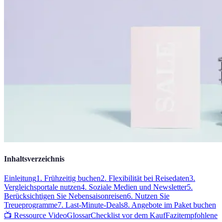
Inhaltsverzeichnis
Einleitung
1. Frühzeitig buchen
2. Flexibilität bei Reisedaten
3.
Vergleichsportale nutzen
4. Soziale Medien und Newsletter
5.
Berücksichtigen Sie Nebensaisonreisen
6. Nutzen Sie
Treueprogramme
7. Last-Minute-Deals
8. Angebote im Paket buchen
📺 Ressource Video
Glossar
Checklist vor dem Kauf
Fazit
empfohlene