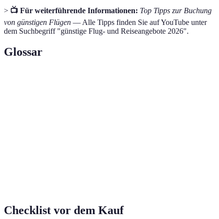
>
📺 Für weiterführende Informationen:
Top Tipps zur Buchung
von günstigen Flügen
— Alle Tipps finden Sie auf YouTube unter
dem Suchbegriff "günstige Flug- und Reiseangebote 2026".
Glossar
Terme
Erklärung
Ein Tool, das Nutzer über Preisschwankungen
Preisalarm
für Flüge informiert.
Die Zeit des Jahres mit geringerer Nachfrage,
Nebensaison
oft günstigere Reisezeiten.
Ein Belohnungssystem von Unternehmen für
Treueprogramm
wiederkehrende Kunden.
Checklist vor dem Kauf