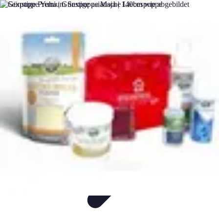
Flug und Reiseangebote
Reisebuchung
Reisevorbereitung
Reiseideen
Vergleiche
Reiseangebote
Flug und Reiseangebote