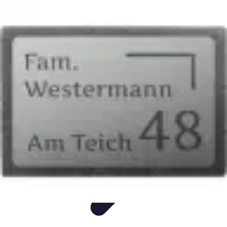
Flug und Reiseangebote
Reisebuchung
Reisevorbereitung
Reiseideen
Vergleiche
Reiseangebote
Flug und Reiseangebote