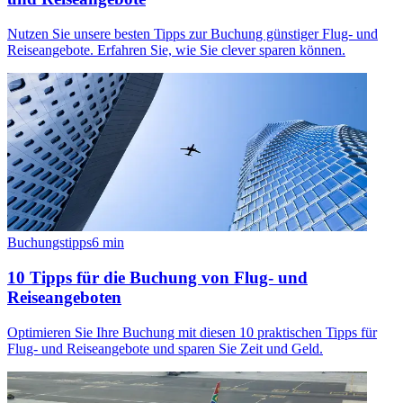
Nutzen Sie unsere besten Tipps zur Buchung günstiger Flug- und
Reiseangebote. Erfahren Sie, wie Sie clever sparen können.
Buchungstipps
6
min
10 Tipps für die Buchung von Flug- und
Reiseangeboten
Optimieren Sie Ihre Buchung mit diesen 10 praktischen Tipps für
Flug- und Reiseangebote und sparen Sie Zeit und Geld.