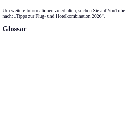
Um weitere Informationen zu erhalten, suchen Sie auf YouTube
nach: „Tipps zur Flug- und Hotelkombination 2026“.
Glossar
Terme
Definition
Eine Buchungsoption, die Flug und
Kombi-Angebote
Hotel in einem Paket bietet.
Regelungen, abhängig von Anbieter,
Stornierungsbedingungen
bei Stornierung oder Änderung der
Buchung.
Belohnungssysteme, die Rabatte oder
Treueprogramme
Vorteile für wiederkehrende Kunden
bieten.