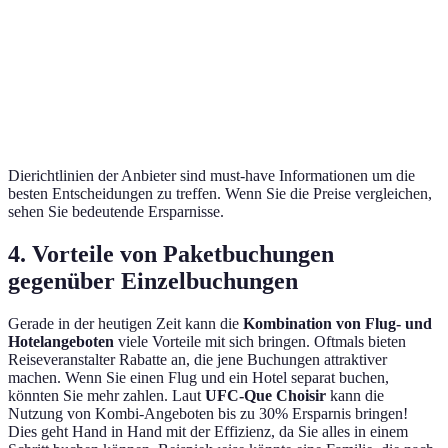
Booking.com
Ja
520€
30€
Trivago
Ja
490€
0€
Lastminute.com
Nein
550€
80€
Dierichtlinien der Anbieter sind must-have Informationen um die
besten Entscheidungen zu treffen. Wenn Sie die Preise vergleichen,
sehen Sie bedeutende Ersparnisse.
4. Vorteile von Paketbuchungen
gegenüber Einzelbuchungen
Gerade in der heutigen Zeit kann die
Kombination von Flug- und
Hotelangeboten
viele Vorteile mit sich bringen. Oftmals bieten
Reiseveranstalter Rabatte an, die jene Buchungen attraktiver
machen. Wenn Sie einen Flug und ein Hotel separat buchen,
könnten Sie mehr zahlen. Laut
UFC-Que Choisir
kann die
Nutzung von Kombi-Angeboten bis zu 30% Ersparnis bringen!
Dies geht Hand in Hand mit der Effizienz, da Sie alles in einem