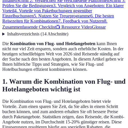
Inhalten
Schritt 2: Vergleichen Sie verschiedene Plattformen
Schritt 3:
Prüfen Sie die Bedingungen
3. Vergleich von Angeboten: Ein klarer
Vorteil
4. Vorteile von Paketbuchungen gegenüber
Einzelbuchungen
5. Nutzen Sie Treueprogramme
6. Die besten
Reisezeiten für Kombinationen
7. Feedback von Nutzern
8.
Zusammenfassende Checklist
📺 Ressource Video
Glossar
Inhaltsverzeichnis
(
14
Abschnitte
)
Die
Kombination von Flug- und Hotelangeboten
kann Ihnen
nicht nur viel Zeit ersparen, sondern auch erhebliche Kosten. In der
heutigen schnelllebigen Welt von 2026 sind Reisende ständig auf
der Suche nach den besten Angeboten. In diesem Artikel geben wir
Ihnen hilfreiche Tipps und Strategien, wie Sie Flug- und
Hotelbuchungen effizient kombinieren können.
1. Warum die Kombination von Flug- und
Hotelangeboten wichtig ist
Die Kombination von Flug- und Hotelangeboten bietet viele
Vorteile. Zum einen sparen Sie Zeit, da Sie alles in einem Schritt
buchen können, und zum anderen erhalten Sie oft bessere Preise
durch Paketangebote. Statistiken zeigen, dass Reisende, die Kombi-
Angebote nutzen, im Durchschnitt 15-20% günstiger reisen. Diese
Einsparungen resultieren häufig aus speziellen Rabatten, die