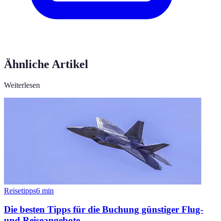
Ähnliche Artikel
Weiterlesen
Reisetipps
6
min
Die besten Tipps für die Buchung günstiger Flug-
und Reiseangebote