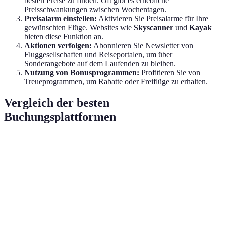
besten Preise zu finden. Oft gibt es erhebliche
Preisschwankungen zwischen Wochentagen.
Preisalarm einstellen:
Aktivieren Sie Preisalarme für Ihre
gewünschten Flüge. Websites wie
Skyscanner
und
Kayak
bieten diese Funktion an.
Aktionen verfolgen:
Abonnieren Sie Newsletter von
Fluggesellschaften und Reiseportalen, um über
Sonderangebote auf dem Laufenden zu bleiben.
Nutzung von Bonusprogrammen:
Profitieren Sie von
Treueprogrammen, um Rabatte oder Freiflüge zu erhalten.
Vergleich der besten
Buchungsplattformen
Plattform
Benutzerfreundlichkeit
Preisüberwachung
Skyscanner
Hoch
Ja
J
Kayak
Hoch
Ja
J
Expedia
Mittel
Nein
J