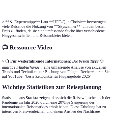
Momondo
Hoch
Ja
M
> **💡 Expertentipp:** Laut **UFC-Que Choisir** bevorzugen
viele Reisende die Nutzung von **Skyscanner**, um den besten
Preis zu finden, da sie eine umfassende Suche über verschiedene
Fluggesellschaften und Reiseanbieter bieten.
📺 Ressource Video
>
📺 Für weiterführende Informationen:
Die besten Tipps für
günstige Flugbuchungen
, eine umfassende Analyse von aktuellen
Trends und Techniken zur Buchung von Flügen. Recherchieren Sie
auf YouTube: "beste Zeitpunkte für Flugangebote 2026".
Wichtige Statistiken zur Reiseplanung
Statistiken aus
Statista
zeigen, dass sich die Reisewünsche nach der
Pandemie im Jahr 2026 durch eine 20%ige Steigerung des
internationalen Reisemarktes erholt haben. Diese Erholung hat zu
intensiven Preisvergleichen und einem Anstieg der Nachfrage