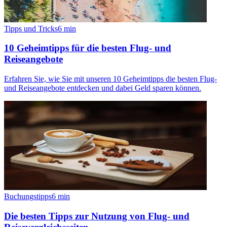
Tipps und Tricks
6
min
10 Geheimtipps für die besten Flug- und
Reiseangebote
Erfahren Sie, wie Sie mit unseren 10 Geheimtipps die besten Flug-
und Reiseangebote entdecken und dabei Geld sparen können.
Buchungstipps
6
min
Die besten Tipps zur Nutzung von Flug- und