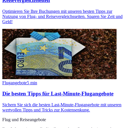
Reisevergleichsseiten
Optimieren Sie Ihre Buchungen mit unseren besten Tipps zur
Nutzung von Flug- und Reisevergleichsseiten. Sparen Sie Zeit und
Geld!
Flugangebote
5
min
Die besten Tipps für Last-Minute-Flugangebote
Sichern Sie sich die besten Last-Minute-Flugangebote mit unseren
wertvollen Tipps und Tricks zur Kostensenkung.
Flug und Reiseangebote