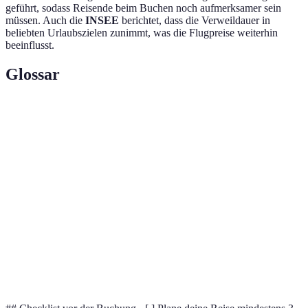
geführt, sodass Reisende beim Buchen noch aufmerksamer sein
müssen. Auch die
INSEE
berichtet, dass die Verweildauer in
beliebten Urlaubszielen zunimmt, was die Flugpreise weiterhin
beeinflusst.
Glossar
Terme
Definition
Rabatte, die Reisenden angeboten werden,
Frühbucherrabatt
wenn sie ihre Flüge lange im Voraus buchen.
Ein Preisgestaltungssystem, das sich
Dynamische
basierend auf Angebot und Nachfrage
Preisgestaltung
verändert.
Last-Minute-
Rabatte oder Sonderpreise, die kurz vor dem
Angebote
Abflugdatum verfügbar sind.