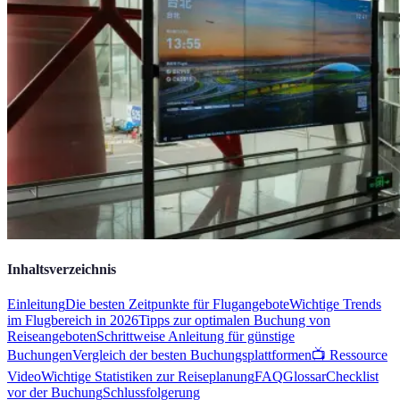
Inhaltsverzeichnis
Einleitung
Die besten Zeitpunkte für Flugangebote
Wichtige Trends
im Flugbereich in 2026
Tipps zur optimalen Buchung von
Reiseangeboten
Schrittweise Anleitung für günstige
Buchungen
Vergleich der besten Buchungsplattformen
📺 Ressource
Video
Wichtige Statistiken zur Reiseplanung
FAQ
Glossar
Checklist
vor der Buchung
Schlussfolgerung