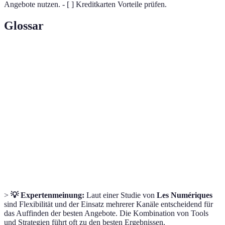
Angebote nutzen. - [ ] Kreditkarten Vorteile prüfen.
Glossar
Terme
Definition
Eine Methode zur Suche nach den besten
Flugpreisvergleich
Flugtarifen.
Eine mobile Anwendung, die bei der
Reise-App
Buchung von Reisen hilft.
Angebote für Reisende, die kurzfristig
Last-Minute
buchen.
>
💡 Expertenmeinung:
Laut einer Studie von
Les Numériques
sind Flexibilität und der Einsatz mehrerer Kanäle entscheidend für
das Auffinden der besten Angebote. Die Kombination von Tools
und Strategien führt oft zu den besten Ergebnissen.