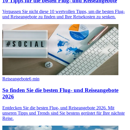
10 Tipps für die besten Flug- und Reiseangebote
Verpassen Sie nicht diese 10 wertvollen Tipps, um die besten Flug-
und Reiseangebote zu finden und Ihre Reisekosten zu senken.
Reiseangebote
6
min
So finden Sie die besten Flug- und Reiseangebote
2026
Entdecken Sie die besten Flug- und Reiseangebote 2026. Mit
unseren Tipps und Trends sind Sie bestens gerüstet für Ihre nächste
Reise.