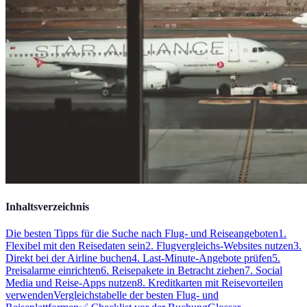
Inhaltsverzeichnis
Die besten Tipps für die Suche nach Flug- und Reiseangeboten
1.
Flexibel mit den Reisedaten sein
2. Flugvergleichs-Websites nutzen
3.
Direkt bei der Airline buchen
4. Last-Minute-Angebote prüfen
5.
Preisalarme einrichten
6. Reisepakete in Betracht ziehen
7. Social
Media und Reise-Apps nutzen
8. Kreditkarten mit Reisevorteilen
verwenden
Vergleichstabelle der besten Flug- und