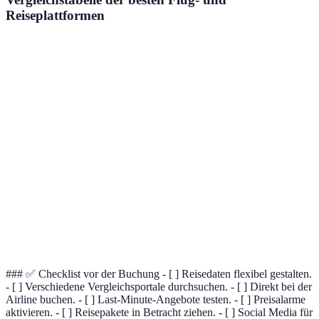
Reiseplattformen
Plattform
Vorteile
Nachteile
Umfassende
Keine
Skyscanner
Preisvergleiche
Buchungsmöglichkeiten
Google
Preisalarme nur
Benutzerfreundlichkeit
Flights
saisonal
Lastminute.de
Last-Minute-Aktionen
Weniger Flexibilität
Höhere Gebühren
Expedia
Pakete und Rabatte
möglich
### ✅ Checklist vor der Buchung - [ ] Reisedaten flexibel gestalten.
- [ ] Verschiedene Vergleichsportale durchsuchen. - [ ] Direkt bei der
Airline buchen. - [ ] Last-Minute-Angebote testen. - [ ] Preisalarme
aktivieren. - [ ] Reisepakete in Betracht ziehen. - [ ] Social Media für