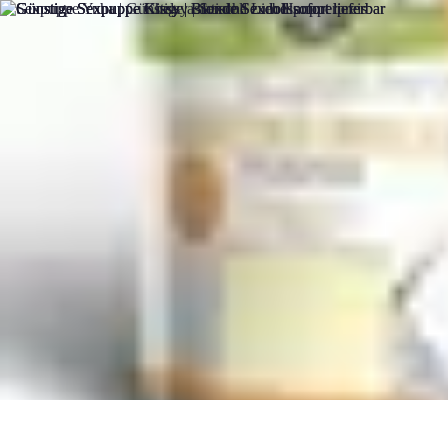
Flug und Reiseangebote
Reisebuchung
Reisevorbereitung
Reiseideen
Vergleiche
Reiseangebote
Flug und Reiseangebote