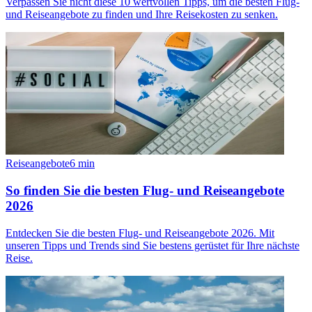
Verpassen Sie nicht diese 10 wertvollen Tipps, um die besten Flug-
und Reiseangebote zu finden und Ihre Reisekosten zu senken.
Reiseangebote
6
min
So finden Sie die besten Flug- und Reiseangebote
2026
Entdecken Sie die besten Flug- und Reiseangebote 2026. Mit
unseren Tipps und Trends sind Sie bestens gerüstet für Ihre nächste
Reise.