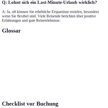
Q: Lohnt sich ein Last-Minute-Urlaub wirklich?
A: Ja, oft können Sie erhebliche Ersparnisse erzielen, besonders
wenn Sie flexibel sind. Viele Reisende berichten über positive
Erfahrungen und gute Reiseerlebnisse.
Glossar
Terme
Definition
Reisebuchungen, die kurz vor dem Reiseantritt
Last-Minute
erfolgen.
Pauschalreise
Kombinierte Angebote für Flug und Hotel.
Benachrichtigung über Preisänderungen eines
Preisalarm
bestimmten Angebots
Checklist vor Buchung