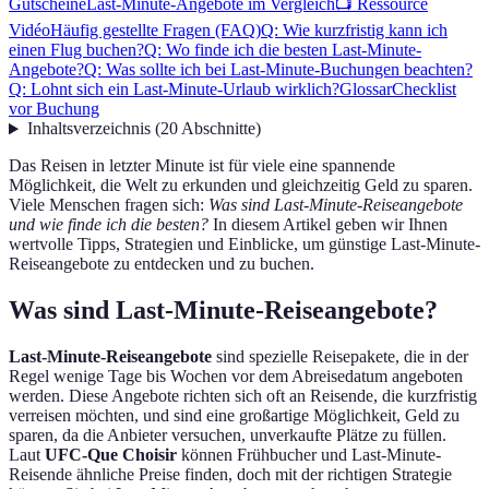
Gutscheine
Last-Minute-Angebote im Vergleich
📺 Ressource
Vidéo
Häufig gestellte Fragen (FAQ)
Q: Wie kurzfristig kann ich
einen Flug buchen?
Q: Wo finde ich die besten Last-Minute-
Angebote?
Q: Was sollte ich bei Last-Minute-Buchungen beachten?
Q: Lohnt sich ein Last-Minute-Urlaub wirklich?
Glossar
Checklist
vor Buchung
Inhaltsverzeichnis
(
20
Abschnitte
)
Das Reisen in letzter Minute ist für viele eine spannende
Möglichkeit, die Welt zu erkunden und gleichzeitig Geld zu sparen.
Viele Menschen fragen sich:
Was sind Last-Minute-Reiseangebote
und wie finde ich die besten?
In diesem Artikel geben wir Ihnen
wertvolle Tipps, Strategien und Einblicke, um günstige Last-Minute-
Reiseangebote zu entdecken und zu buchen.
Was sind Last-Minute-Reiseangebote?
Last-Minute-Reiseangebote
sind spezielle Reisepakete, die in der
Regel wenige Tage bis Wochen vor dem Abreisedatum angeboten
werden. Diese Angebote richten sich oft an Reisende, die kurzfristig
verreisen möchten, und sind eine großartige Möglichkeit, Geld zu
sparen, da die Anbieter versuchen, unverkaufte Plätze zu füllen.
Laut
UFC-Que Choisir
können Frühbucher und Last-Minute-
Reisende ähnliche Preise finden, doch mit der richtigen Strategie