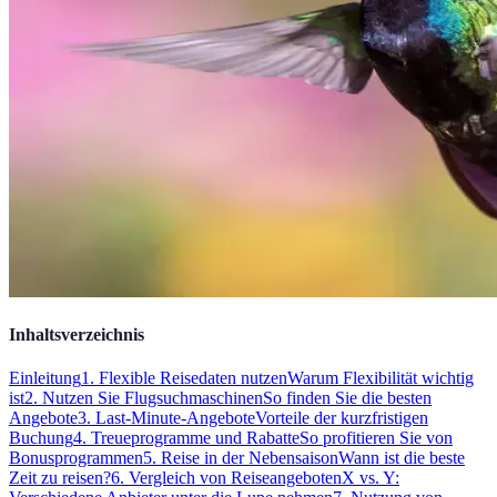
Inhaltsverzeichnis
Einleitung
1. Flexible Reisedaten nutzen
Warum Flexibilität wichtig
ist
2. Nutzen Sie Flugsuchmaschinen
So finden Sie die besten
Angebote
3. Last-Minute-Angebote
Vorteile der kurzfristigen
Buchung
4. Treueprogramme und Rabatte
So profitieren Sie von
Bonusprogrammen
5. Reise in der Nebensaison
Wann ist die beste
Zeit zu reisen?
6. Vergleich von Reiseangeboten
X vs. Y: