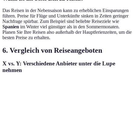
Das Reisen in der Nebensaison kann zu erheblichen Einsparungen
führen. Preise für Flüge und Unterkünfte sinken in Zeiten geringer
Nachfrage spürbar. Zum Beispiel sind beliebte Reiseziele wie
Spanien
im Winter viel günstiger als in den Sommermonaten.
Planen Sie Ihre Reisen also außerhalb der Hauptferienzeiten, um die
besten Preise zu erhalten.
6. Vergleich von Reiseangeboten
X vs. Y: Verschiedene Anbieter unter die Lupe
nehmen
Anbieter
Flugpreis €
Unterkunft €
Gesamt €
Anbieter A
150
80
230
Anbieter B
120
100
220
Anbieter C
200
70
270