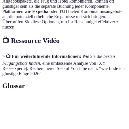
Angebotspakete, die Flug und Hotel kombinieren, können oft
günstiger sein als die separate Buchung jeder Komponente.
Plattformen wie
Expedia
oder
TUI
bieten Kombinationsangebote
an, die potenziell erhebliche Ersparnisse mit sich bringen.
Überprüfen Sie diese Optionen, um Ihr Reisebudget effektiver zu
nutzen.
📺 Ressource Vidéo
>
📺 Für weiterführende Informationen:
Wie Sie die besten
Flugangebote finden
, eine umfassende Analyse von [XY
Reiseexperte]. Recherchieren Sie auf YouTube nach: "wie finde ich
günstige Flüge 2026".
Glossar
Terme
Definition
Bedingungen, unter denen eine Buchung
Stornobedingungen
storniert werden kann.