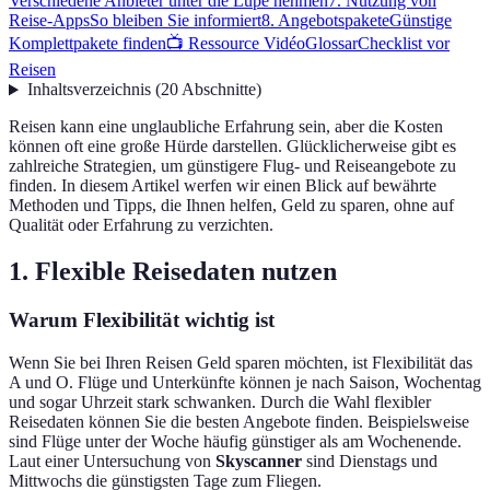
Verschiedene Anbieter unter die Lupe nehmen
7. Nutzung von
Reise-Apps
So bleiben Sie informiert
8. Angebotspakete
Günstige
Komplettpakete finden
📺 Ressource Vidéo
Glossar
Checklist vor
Reisen
Inhaltsverzeichnis
(
20
Abschnitte
)
Reisen kann eine unglaubliche Erfahrung sein, aber die Kosten
können oft eine große Hürde darstellen. Glücklicherweise gibt es
zahlreiche Strategien, um günstigere Flug- und Reiseangebote zu
finden. In diesem Artikel werfen wir einen Blick auf bewährte
Methoden und Tipps, die Ihnen helfen, Geld zu sparen, ohne auf
Qualität oder Erfahrung zu verzichten.
1. Flexible Reisedaten nutzen
Warum Flexibilität wichtig ist
Wenn Sie bei Ihren Reisen Geld sparen möchten, ist Flexibilität das
A und O. Flüge und Unterkünfte können je nach Saison, Wochentag
und sogar Uhrzeit stark schwanken. Durch die Wahl flexibler
Reisedaten können Sie die besten Angebote finden. Beispielsweise
sind Flüge unter der Woche häufig günstiger als am Wochenende.
Laut einer Untersuchung von
Skyscanner
sind Dienstags und
Mittwochs die günstigsten Tage zum Fliegen.