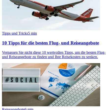
Tipps und Tricks
5
min
10 Tipps für die besten Flug- und Reiseangebote
Verpassen Sie nicht diese 10 wertvollen Tipps, um die besten Flug-
und Reiseangebote zu finden und Ihre Reisekosten zu senken.
Reiseangebote
6
min