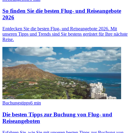
So finden Sie die besten Flug- und Reiseangebote
2026
Entdecken Sie die besten Flug- und Reiseangebote 2026. Mit
unseren Tipps und Trends sind Sie bestens gerüstet für Ihre nächste
Reise.
Buchungstipps
6
min
Die besten Tipps zur Buchung von Flug- und
Reiseangeboten
Erfahren Sie, wie Sie mit unseren besten Tipps zur Buchung von