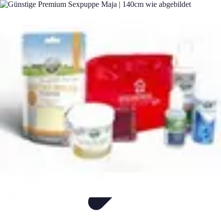
Flug und Reiseangebote
Reisebuchung
Reisevorbereitung
Reiseideen
Vergleiche
Reiseangebote
Flug und Reiseangebote