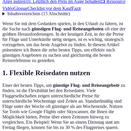
Apps nutzen
10. Letztlich den Preis im Auge behalten
📺 Ressource
Vidéo
Glossar
Checklist vor dem Kauf
Fazit
Inhaltsverzeichnis
(
15
Abschnitte
)
Wenn Sie mit dem Gedanken spielen, in den Urlaub zu fahren, ist
die Suche nach
günstigen Flug- und Reiseangeboten
oft eine der
größten Herausforderungen. In der heutigen Zeit, in der die Preise
für Flüge und Unterkünfte stetig steigen, ist es wichtig, strategisch
vorzugehen, um das beste Angebot zu finden. In diesem Artikel
präsentiere ich Ihnen die zehn besten Tipps, um effektiv nach
günstigen Angeboten zu suchen und gleichzeitig die besten
Reiseerlebnisse zu genießen.
1. Flexible Reisedaten nutzen
Einer der besten Tipps, um
günstige Flug- und Reiseangebote
zu
finden, ist die Flexibilität bei den Reisedaten. Viele
Fluggesellschaften zeigen unterschiedliche Preise für
unterschiedliche Wochentage und Zeiten an. Standardmäßig sind
Flüge unter der Woche oft günstiger als am Wochenende. Nutzen
Sie Tools wie Google Flights oder Skyscanner, die Ihnen die
Möglichkeit bieten, Preise über einen Zeitraum hinweg zu
vergleichen. Ein Beispiel: Wenn Sie an einem Dienstag statt am
Freitag fliegen, können Sie bis zu 30 % des Flugpreises sparen.