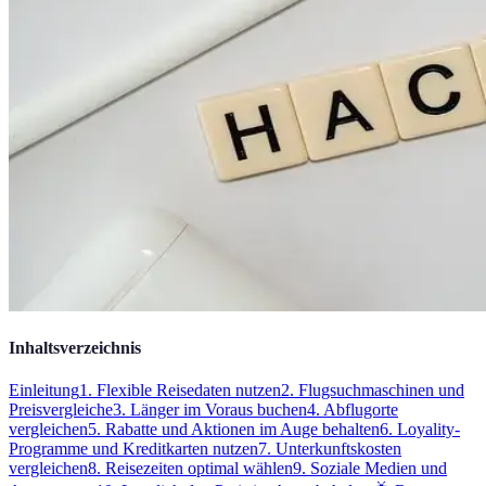
Inhaltsverzeichnis
Einleitung
1. Flexible Reisedaten nutzen
2. Flugsuchmaschinen und
Preisvergleiche
3. Länger im Voraus buchen
4. Abflugorte
vergleichen
5. Rabatte und Aktionen im Auge behalten
6. Loyality-
Programme und Kreditkarten nutzen
7. Unterkunftskosten
vergleichen
8. Reisezeiten optimal wählen
9. Soziale Medien und