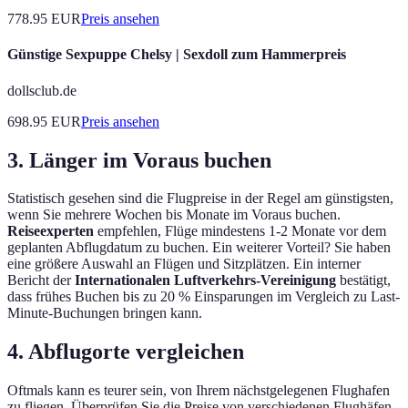
778.95
EUR
Preis ansehen
Günstige Sexpuppe Chelsy | Sexdoll zum Hammerpreis
dollsclub.de
698.95
EUR
Preis ansehen
3. Länger im Voraus buchen
Statistisch gesehen sind die Flugpreise in der Regel am günstigsten,
wenn Sie mehrere Wochen bis Monate im Voraus buchen.
Reiseexperten
empfehlen, Flüge mindestens 1-2 Monate vor dem
geplanten Abflugdatum zu buchen. Ein weiterer Vorteil? Sie haben
eine größere Auswahl an Flügen und Sitzplätzen. Ein interner
Bericht der
Internationalen Luftverkehrs-Vereinigung
bestätigt,
dass frühes Buchen bis zu 20 % Einsparungen im Vergleich zu Last-
Minute-Buchungen bringen kann.
4. Abflugorte vergleichen
Oftmals kann es teurer sein, von Ihrem nächstgelegenen Flughafen
zu fliegen. Überprüfen Sie die Preise von verschiedenen Flughäfen