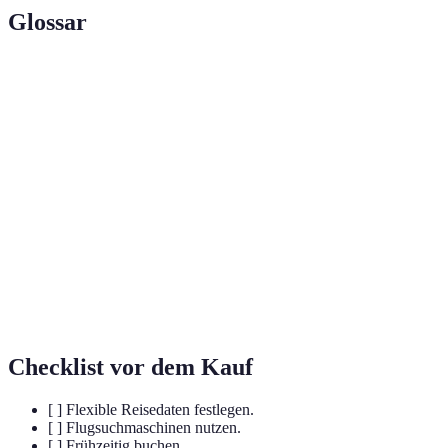
Glossar
Terme
Definition
Flüge, die zu einem niedrigen Preis angeboten
Günstige Flüge
werden, oft durch Rabatte oder
Sonderaktionen.
Zeitlich begrenzte Angebote, die zu niedrigeren
Rabattaktionen
Preisen führen.
Loyalty-
Programme, die Reisende belohnen, wenn sie
Programme
regelmäßig bei derselben Airline fliegen.
Checklist vor dem Kauf
[ ] Flexible Reisedaten festlegen.
[ ] Flugsuchmaschinen nutzen.
[ ] Frühzeitig buchen.