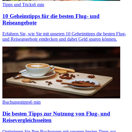
Tipps und Tricks
6
min
10 Geheimtipps für die besten Flug- und
Reiseangebote
Erfahren Sie, wie Sie mit unseren 10 Geheimtipps die besten Flug-
und Reiseangebote entdecken und dabei Geld sparen können.
Buchungstipps
6
min
Die besten Tipps zur Nutzung von Flug- und
Reisevergleichsseiten
Optimieren Sie Ihre Buchungen mit unseren besten Tipps zur