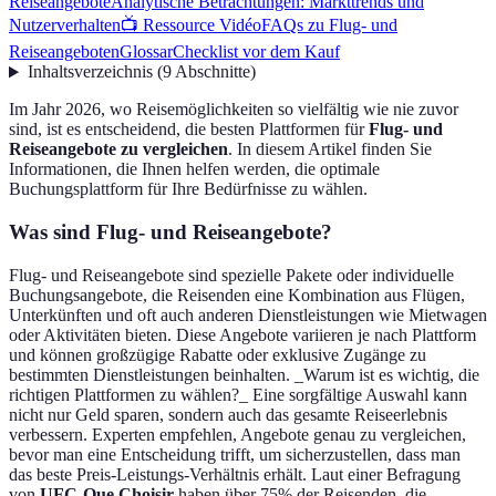
Reiseangebote
Analytische Betrachtungen: Markttrends und
Nutzerverhalten
📺 Ressource Vidéo
FAQs zu Flug- und
Reiseangeboten
Glossar
Checklist vor dem Kauf
Inhaltsverzeichnis
(
9
Abschnitte
)
Im Jahr 2026, wo Reisemöglichkeiten so vielfältig wie nie zuvor
sind, ist es entscheidend, die besten Plattformen für
Flug- und
Reiseangebote zu vergleichen
. In diesem Artikel finden Sie
Informationen, die Ihnen helfen werden, die optimale
Buchungsplattform für Ihre Bedürfnisse zu wählen.
Was sind Flug- und Reiseangebote?
Flug- und Reiseangebote sind spezielle Pakete oder individuelle
Buchungsangebote, die Reisenden eine Kombination aus Flügen,
Unterkünften und oft auch anderen Dienstleistungen wie Mietwagen
oder Aktivitäten bieten. Diese Angebote variieren je nach Plattform
und können großzügige Rabatte oder exklusive Zugänge zu
bestimmten Dienstleistungen beinhalten. _Warum ist es wichtig, die
richtigen Plattformen zu wählen?_ Eine sorgfältige Auswahl kann
nicht nur Geld sparen, sondern auch das gesamte Reiseerlebnis
verbessern. Experten empfehlen, Angebote genau zu vergleichen,
bevor man eine Entscheidung trifft, um sicherzustellen, dass man
das beste Preis-Leistungs-Verhältnis erhält. Laut einer Befragung
von
UFC-Que Choisir
haben über 75% der Reisenden, die