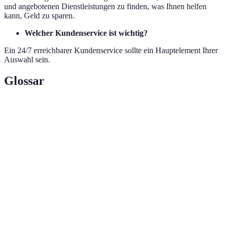
und angebotenen Dienstleistungen zu finden, was Ihnen helfen
kann, Geld zu sparen.
Welcher Kundenservice ist wichtig?
Ein 24/7 erreichbarer Kundenservice sollte ein Hauptelement Ihrer
Auswahl sein.
Glossar
Terme
Definition
Online-Website oder App, die Angebote
Plattform
für Reisen und Flüge sammelt.
Die Leichtigkeit, mit der eine Website
Benutzerfreundlichkeit
navigiert werden kann.
Die Klarheit und Verständlichkeit von
Preistransparenz
Preisangeboten und Gebühren.