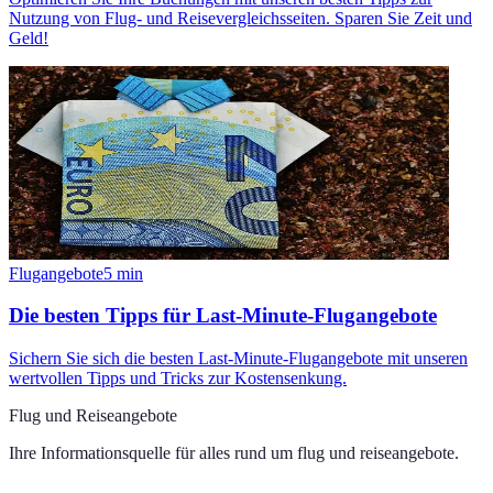
Nutzung von Flug- und Reisevergleichsseiten. Sparen Sie Zeit und
Geld!
Flugangebote
5
min
Die besten Tipps für Last-Minute-Flugangebote
Sichern Sie sich die besten Last-Minute-Flugangebote mit unseren
wertvollen Tipps und Tricks zur Kostensenkung.
Flug und Reiseangebote
Ihre Informationsquelle für alles rund um
flug und reiseangebote
.