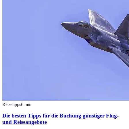
Reisetipps
6
min
Die besten Tipps für die Buchung günstiger Flug-
und Reiseangebote