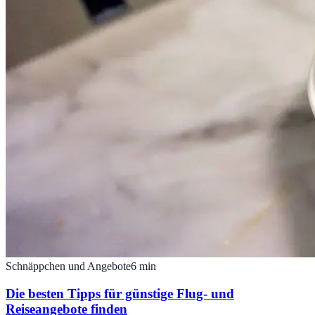
Schnäppchen und Angebote
6
min
Die besten Tipps für günstige Flug- und
Reiseangebote finden