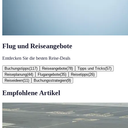
Flug und Reiseangebote
Entdecken Sie die besten Reise-Deals
Buchungstipps
(
117
)
Reiseangebote
(
78
)
Tipps und Tricks
(
57
)
Reiseplanung
(
44
)
Flugangebote
(
35
)
Reisetipps
(
26
)
Reiseideen
(
11
)
Buchungsstrategien
(
9
)
Empfohlene Artikel