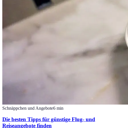
Schnäppchen und Angebote
6
min
Die besten Tipps für günstige Flug- und
Reiseangebote finden