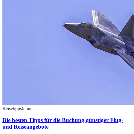
Reisetipps
6
min
Die besten Tipps für die Buchung günstiger Flug-
und Reiseangebote