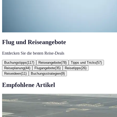
Flug und Reiseangebote
Entdecken Sie die besten Reise-Deals
Buchungstipps
(
117
)
Reiseangebote
(
78
)
Tipps und Tricks
(
57
)
Reiseplanung
(
44
)
Flugangebote
(
35
)
Reisetipps
(
26
)
Reiseideen
(
11
)
Buchungsstrategien
(
9
)
Empfohlene Artikel