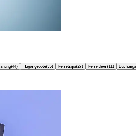
lanung
(
44
)
Flugangebote
(
35
)
Reisetipps
(
27
)
Reiseideen
(
11
)
Buchungs