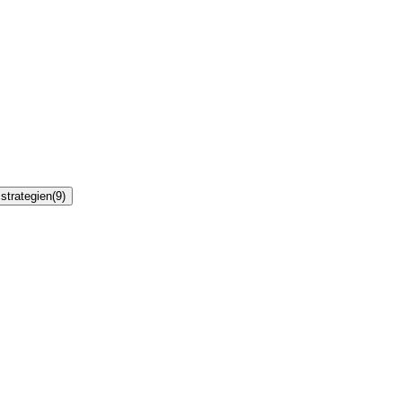
strategien
(
9
)